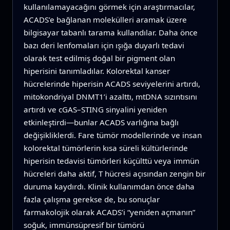
kullanılamayacağını görmek için araştırmacılar,
ACADS’e bağlanan molekülleri aramak üzere
bilgisayar tabanlı tarama kullandılar. Daha önce
bazı deri lenfomaları için ışığa duyarlı tedavi
olarak test edilmiş doğal bir pigment olan
hiperisini tanımladılar. Kolorektal kanser
hücrelerinde hiperisin ACADS seviyelerini artırdı,
mitokondriyal DNMT1’i azalttı, mtDNA sızıntısını
artırdı ve cGAS–STING sinyalini yeniden
etkinleştirdi—bunlar ACADS varlığına bağlı
değişikliklerdi. Fare tümör modellerinde ve insan
kolorektal tümörlerin kısa süreli kültürlerinde
hiperisin tedavisi tümörleri küçülttü veya immün
hücreleri daha aktif, T hücresi açısından zengin bir
duruma kaydırdı. Klinik kullanımdan önce daha
fazla çalışma gerekse de, bu sonuçlar
farmakolojik olarak ACADS’i “yeniden açmanın”
soğuk, immünsüpresif bir tümörü