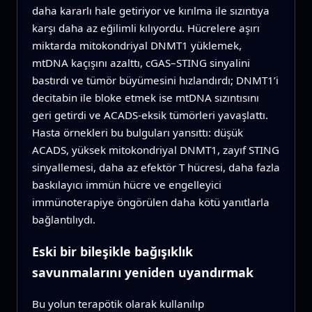
daha kararlı hale getiriyor ve kırılma ile sızıntıya
karşı daha az eğilimli kılıyordu. Hücrelere aşırı
miktarda mitokondriyal DNMT1 yüklemek,
mtDNA kaçışını azalttı, cGAS–STING sinyalini
bastırdı ve tümör büyümesini hızlandırdı; DNMT1’i
decitabin ile bloke etmek ise mtDNA sızıntısını
geri getirdi ve ACADS-eksik tümörleri yavaşlattı.
Hasta örnekleri bu bulguları yansıttı: düşük
ACADS, yüksek mitokondriyal DNMT1, zayıf STING
sinyallemesi, daha az efektör T hücresi, daha fazla
baskılayıcı immün hücre ve engelleyici
immünoterapiye öngörülen daha kötü yanıtlarla
bağlantılıydı.
Eski bir bileşikle bağışıklık
savunmalarını yeniden uyandırmak
Bu yolun terapötik olarak kullanılıp