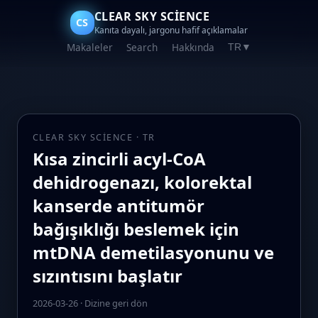
CLEAR SKY SCIENCE
CS
Kanıta dayalı, jargonu hafif açıklamalar
Makaleler
Search
Hakkında
TR
▼
CLEAR SKY SCIENCE · TR
Kısa zincirli acyl-CoA
dehidrogenazı, kolorektal
kanserde antitumör
bağışıklığı beslemek için
mtDNA demetilasyonunu ve
sızıntısını başlatır
2026-03-26
·
Dizine geri dön