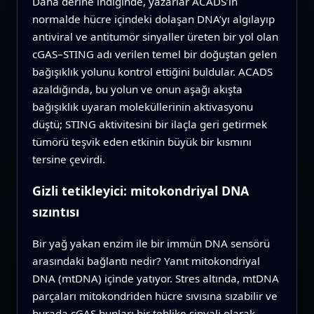
Daha derine indiğinde, yazarlar ACADS’in
normalde hücre içindeki dolaşan DNA’yı algılayıp
antiviral ve antitumör sinyaller üreten bir yol olan
cGAS–STING adı verilen temel bir doğuştan gelen
bağışıklık yolunu kontrol ettiğini buldular. ACADS
azaldığında, bu yolun ve onun aşağı akışta
bağışıklık uyaran moleküllerinin aktivasyonu
düştü; STING aktivitesini bir ilaçla geri getirmek
tümörü teşvik eden etkinin büyük bir kısmını
tersine çevirdi.
Gizli tetikleyici: mitokondriyal DNA
sızıntısı
Bir yağ yakan enzim ile bir immün DNA sensörü
arasındaki bağlantı nedir? Yanıt mitokondriyal
DNA (mtDNA) içinde yatıyor. Stres altında, mtDNA
parçaları mitokondriden hücre sıvısına sızabilir ve
burada cGAS bunları bir tehlike sinyali olarak