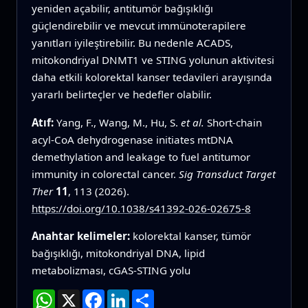
yeniden açabilir, antitumör bağışıklığı
güçlendirebilir ve mevcut immünoterapilere
yanıtları iyileştirebilir. Bu nedenle ACADS,
mitokondriyal DNMT1 ve STING yolunun aktivitesi
daha etkili kolorektal kanser tedavileri arayışında
yararlı belirteçler ve hedefler olabilir.
Atıf:
Yang, F., Wang, M., Hu, S.
et al.
Short-chain
acyl-CoA dehydrogenase initiates mtDNA
demethylation and leakage to fuel antitumor
immunity in colorectal cancer.
Sig Transduct Target
Ther
11
, 113 (2026).
https://doi.org/10.1038/s41392-026-02675-8
Anahtar kelimeler:
kolorektal kanser, tümör
bağışıklığı, mitokondriyal DNA, lipid
metabolizması, cGAS-STING yolu
WhatsApp
X
Facebook
LinkedIn
Paylaş