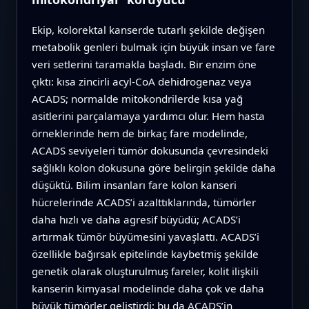
Ekip, kolorektal kanserde tutarlı şekilde değişen
metabolik genleri bulmak için büyük insan ve fare
veri setlerini taramakla başladı. Bir enzim öne
çıktı: kısa zincirli acyl-CoA dehidrogenaz veya
ACADS; normalde mitokondrilerde kısa yağ
asitlerini parçalamaya yardımcı olur. Hem hasta
örneklerinde hem de birkaç fare modelinde,
ACADS seviyeleri tümör dokusunda çevresindeki
sağlıklı kolon dokusuna göre belirgin şekilde daha
düşüktü. Bilim insanları fare kolon kanseri
hücrelerinde ACADS’i azalttıklarında, tümörler
daha hızlı ve daha agresif büyüdü; ACADS’i
artırmak tümör büyümesini yavaşlattı. ACADS’i
özellikle bağırsak epitelinde kaybetmiş şekilde
genetik olarak oluşturulmuş fareler, kolit ilişkili
kanserin kimyasal modelinde daha çok ve daha
büyük tümörler geliştirdi; bu da ACADS’in