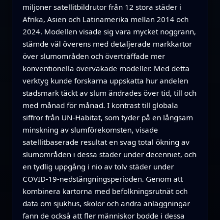
miljoner satellitbildrutor från 12 stora städer i
Afrika, Asien och Latinamerika mellan 2014 och
2024. Modellen visade sig vara mycket noggrann,
stämde väl överens med detaljerade markkartor
över slumområden och överträffade mer
konventionella övervakade modeller. Med detta
verktyg kunde forskarna uppskatta hur andelen
stadsmark täckt av slum ändrades över tid, till och
med månad för månad. I kontrast till globala
siffror från UN-Habitat, som tyder på en långsam
minskning av slumförekomsten, visade
satellitbaserade resultat en svag total ökning av
slumområden i dessa städer under decenniet, och
en tydlig uppgång i nio av tolv städer under
COVID-19-nedstängningsperioden. Genom att
kombinera kartorna med befolkningsrutnät och
data om sjukhus, skolor och andra anläggningar
fann de också att fler människor bodde i dessa