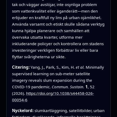
tak och väggar avslöjar, inte osynliga problem
som vattenkvalitet eller äganderätt—men den
erbjuder en kraftfull ny lins på urban ojämlikhet.
Använda varsamt och etiskt skulle sådana verktyg
kunna hjälpa planerare och samhällen att
övervaka utsatta kvarter, utforma mer
inkluderande policyer och kontrollera om stadens
investeringar verkligen förbättrar liv eller bara
flyttar svårigheterna ur sikte.
Citering:
Yang, J., Park, S., Kim, H.
et al.
Minimally
supervised learning on sub-meter satellite
imagery reveals slum expansion during the
COVID-19 pandemic.
Commun. Sustain.
1
, 52
(2026).
https://doi.org/10.1038/s44458-026-
00054-6
Nyckelord:
slumkartläggning, satellitbilder, urban
fattigdom, djuplärande, informella bosättningar