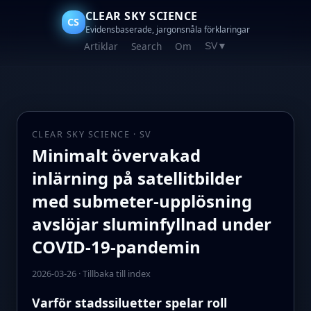
CLEAR SKY SCIENCE
CS
Evidensbaserade, jargonsnåla förklaringar
Artiklar
Search
Om
SV
▼
CLEAR SKY SCIENCE · SV
Minimalt övervakad
inlärning på satellitbilder
med submeter-upplösning
avslöjar sluminfyllnad under
COVID-19-pandemin
2026-03-26
·
Tillbaka till index
Varför stadssiluetter spelar roll