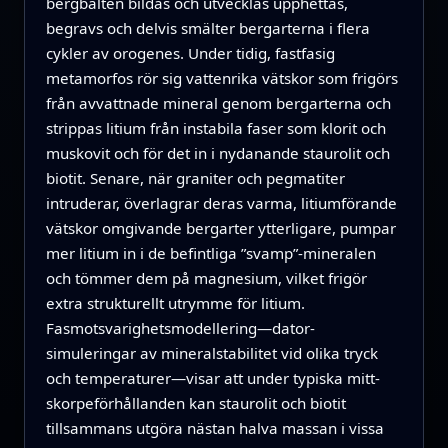
bergbälten bildas och utvecklas upphettas,
begravs och delvis smälter bergarterna i flera
cykler av orogenes. Under tidig, fastfasig
metamorfos rör sig vattenrika vätskor som frigörs
från avvattnade mineral genom bergarterna och
strippas litium från instabila faser som klorit och
muskovit och för det in i nydanande staurolit och
biotit. Senare, när graniter och pegmatiter
intruderar, överlagrar deras varma, litiumförande
vätskor omgivande bergarter ytterligare, pumpar
mer litium in i de befintliga ”svamp”-mineralen
och tömmer dem på magnesium, vilket frigör
extra strukturellt utrymme för litium.
Fasmotsvarighetsmodellering—dator-
simuleringar av mineralstabilitet vid olika tryck
och temperaturer—visar att under typiska mitt-
skorpeförhållanden kan staurolit och biotit
tillsammans utgöra nästan halva massan i vissa