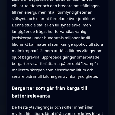
elbilar, telefoner och den bredare omställningen
till ren energi, men rika litiumfyndigheter är
sällsynta och ojämnt fördelade över jordklotet.
Denna studie ställer en till synes enkel men
långtgående fråga: hur förvandlas vanlig
jordskorpa under hundratals miljoner år till
litiumrikt källmaterial som kan ge upphov till stora
malmkroppar? Genom att följa litiums väg genom
djupt begravda, upprepade gånger omarbetade
bergarter visar författarna på en dold ”svamp” i
mellersta skorpan som absorberar litium och
senare bidrar till bildningen av rika fyndigheter.
Bergarter som går från karga till
batterirelevanta
De flesta ytavlagringar och skiffer innehåller
mycket lite litium, långt ifrån vad som krävs för att