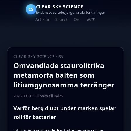
CLEAR SKY SCIENCE
CS
Evidensbaserade, jargonsnåla förklaringar
Artiklar
Search
Om
SV
▼
CLEAR SKY SCIENCE · SV
Omvandlade staurolitrika
metamorfa bälten som
litiumgynnsamma terränger
2026-03-26
·
Tillbaka till index
Varför berg djupt under marken spelar
roll för batterier
Litium är avgörande för batterier som driver