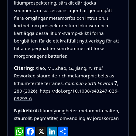
litiumprospektering, särskilt där tjocka
sedimentära successionslager har genomgått
flera omgångar metamorfos och intrusion. I
korthet: om prospektörer kan lokalisera och
kartlägga dessa litium-svamp-skikt i forna
bergbälten får de ett kraftfullt nytt verktyg för att
hitta de pegmatiter som kommer att förse
morgondagens batterier.
Citering:
Xiao, M., Zhao, G., Jiang, Y.
et al.
Reworked staurolite-rich metamorphic belts as
lithium-fertile terranes.
Commun Earth Environ
7
,
280 (2026).
https://doi.org/10.1038/s43247-026-
03293-6
Nyckelord:
litiumfyndigheter, metamorfa bälten,
staurolit, pegmatiter, omvandling av jordskorpan
WhatsApp
Facebook
X
LinkedIn
Dela