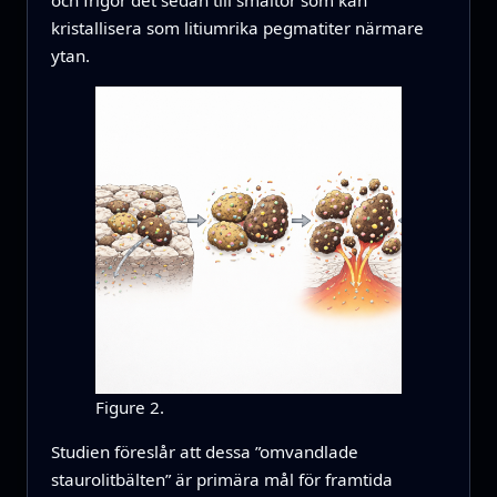
och frigör det sedan till smältor som kan
kristallisera som litiumrika pegmatiter närmare
ytan.
Figure 2.
Studien föreslår att dessa ”omvandlade
staurolitbälten” är primära mål för framtida