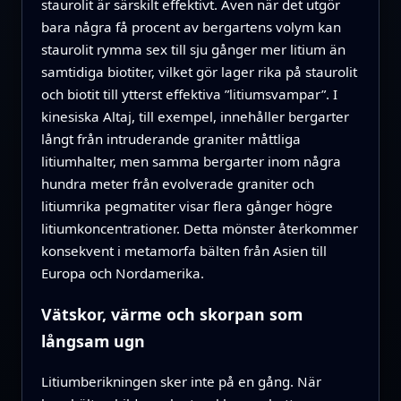
staurolit är särskilt effektivt. Även när det utgör
bara några få procent av bergartens volym kan
staurolit rymma sex till sju gånger mer litium än
samtidiga biotiter, vilket gör lager rika på staurolit
och biotit till ytterst effektiva ”litiumsvampar”. I
kinesiska Altaj, till exempel, innehåller bergarter
långt från intruderande graniter måttliga
litiumhalter, men samma bergarter inom några
hundra meter från evolverade graniter och
litiumrika pegmatiter visar flera gånger högre
litiumkoncentrationer. Detta mönster återkommer
konsekvent i metamorfa bälten från Asien till
Europa och Nordamerika.
Vätskor, värme och skorpan som
långsam ugn
Litiumberikningen sker inte på en gång. När