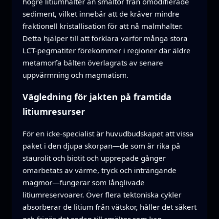
högre litiumhalter än smältor från omodifierade
sediment, vilket innebär att de kräver mindre
fraktionell kristallisation för att nå malmhalter.
Detta hjälper till att förklara varför många stora
LCT-pegmatiter förekommer i regioner där äldre
metamorfa bälten överlagrats av senare
uppvärmning och magmatism.
Vägledning för jakten på framtida
litiumresurser
För en icke-specialist är huvudbudskapet att vissa
paket i den djupa skorpan—de som är rika på
staurolit och biotit och upprepade gånger
omarbetats av värme, tryck och inträngande
magmor—fungerar som långlivade
litiumreservoarer. Över flera tektoniska cykler
absorberar de litium från vätskor, håller det säkert