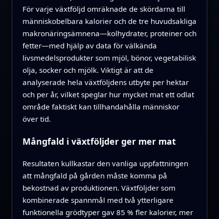
För varje växtföljd omräknade de skördarna till
människobelbara kalorier och de tre huvudsakliga
makronäringsämnena—kolhydrater, proteiner och
fetter—med hjälp av data för välkända
livsmedelsprodukter som mjöl, bönor, vegetabilisk
olja, socker och mjölk. Viktigt är att de
analyserade hela växtföljdens utbyte per hektar
och per år, vilket speglar hur mycket mat ett odlat
område faktiskt kan tillhandahålla människor
över tid.
Mångfald i växtföljder ger mer mat
Resultaten kullkastar den vanliga uppfattningen
att mångfald på gården måste komma på
bekostnad av produktionen. Växtföljder som
kombinerade spannmål med två ytterligare
funktionella grödtyper gav 85 % fler kalorier, mer