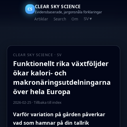
CLEAR SKY SCIENCE
CS
Evidensbaserade, jargonsnåla förklaringar
Artiklar
Search
Om
SV
▼
CLEAR SKY SCIENCE · SV
Funktionellt rika växtföljder
ökar kalori- och
makronäringsutdelningarna
över hela Europa
2026-02-25
·
Tillbaka till index
Varför variation på gården påverkar
vad som hamnar på din tallrik