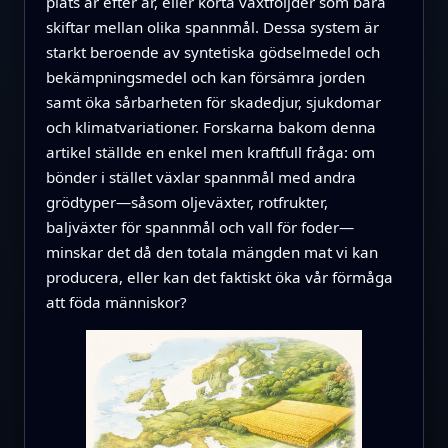
plats år efter år, eller korta växtföljder som bara
skiftar mellan olika spannmål. Dessa system är
starkt beroende av syntetiska gödselmedel och
bekämpningsmedel och kan försämra jorden
samt öka sårbarheten för skadedjur, sjukdomar
och klimatvariationer. Forskarna bakom denna
artikel ställde en enkel men kraftfull fråga: om
bönder i stället växlar spannmål med andra
grödtyper—såsom oljeväxter, rotfrukter,
baljväxter för spannmål och vall för foder—
minskar det då den totala mängden mat vi kan
producera, eller kan det faktiskt öka vår förmåga
att föda människor?