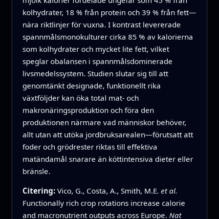
kolhydrater, 18 % från protein och 39 % från fett—
nära riktlinjer för vuxna. I kontrast levererade
spannmålsmonokulturer cirka 85 % av kalorierna
som kolhydrater och mycket lite fett, vilket
speglar obalansen i spannmålsdominerade
livsmedelssystem. Studien slutar sig till att
genomtänkt designade, funktionellt rika
växtföljder kan öka total mat- och
makronäringsproduktion och föra den
produktionen närmare vad människor behöver,
allt utan att utöka jordbruksarealen—förutsatt att
foder och grödrester riktas till effektiva
matändamål snarare än köttintensiva dieter eller
bränsle.
Citering:
Vico, G., Costa, A., Smith, M.E.
et al.
Functionally rich crop rotations increase calorie
and macronutrient outputs across Europe.
Nat