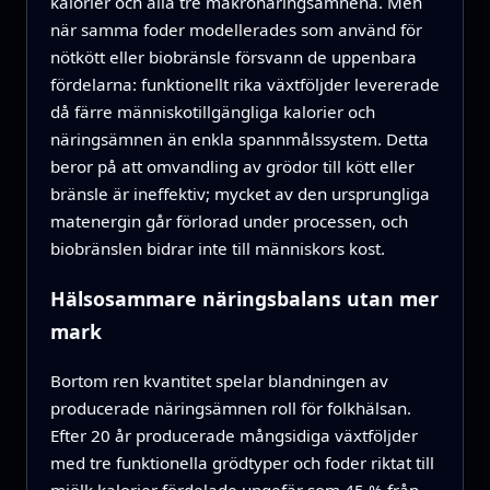
kalorier och alla tre makronäringsämnena. Men
när samma foder modellerades som använd för
nötkött eller biobränsle försvann de uppenbara
fördelarna: funktionellt rika växtföljder levererade
då färre människotillgängliga kalorier och
näringsämnen än enkla spannmålssystem. Detta
beror på att omvandling av grödor till kött eller
bränsle är ineffektiv; mycket av den ursprungliga
matenergin går förlorad under processen, och
biobränslen bidrar inte till människors kost.
Hälsosammare näringsbalans utan mer
mark
Bortom ren kvantitet spelar blandningen av
producerade näringsämnen roll för folkhälsan.
Efter 20 år producerade mångsidiga växtföljder
med tre funktionella grödtyper och foder riktat till
mjölk kalorier fördelade ungefär som 45 % från