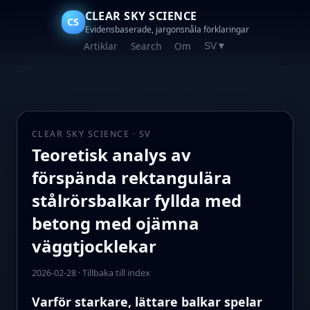
CLEAR SKY SCIENCE
CS
Evidensbaserade, jargonsnåla förklaringar
Artiklar
Search
Om
SV
▼
CLEAR SKY SCIENCE · SV
Teoretisk analys av
förspända rektangulära
stålrörsbalkar fyllda med
betong med ojämna
väggtjocklekar
2026-02-28
·
Tillbaka till index
Varför starkare, lättare balkar spelar