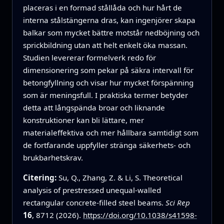
placeras i en formad stållåda och hur hårt de
interna stålstängerna dras, kan ingenjörer skapa
balkar som mycket bättre motstår nedböjning och
sprickbildning utan att helt enkelt öka massan.
Studien levererar formelverk redo för
dimensionering som pekar på säkra intervall för
betongfyllning och visar hur mycket förspänning
som är meningsfull. I praktiska termer betyder
detta att långspända broar och liknande
konstruktioner kan bli lättare, mer
materialeffektiva och mer hållbara samtidigt som
de fortfarande uppfyller stränga säkerhets- och
brukbarhetskrav.
Citering:
Su, Q., Zhang, Z. & Li, S. Theoretical
analysis of prestressed unequal-walled
rectangular concrete-filled steel beams.
Sci Rep
16
, 8712 (2026).
https://doi.org/10.1038/s41598-