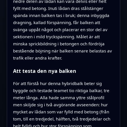
nedre delen av lådan kan vara delvis eller helt
fyllt med betong. Inuti lådan dras stålstänger
spända innan balken tas i bruk; denna inbyggda
dragning, kallad förspänning, får balken att
svänga uppåt något och placerar en stor del av
sektionen i mild tryckspänning. Målet är att
minska sprickbildning i betongen och fördröja
bestående böjning när balken senare belastas av
trafik eller andra krafter.
Att testa den nya balken
För att förstå hur denna hybridbalk beter sig
byggde och testade teamet tio riktiga balkar, tre
meter långa. Alla hade samma yttre stålprofil
men skiljde sig i två avgörande avseenden: hur
mycket av lådan som var fylld med betong (från
tom, till en tredjedel, hälften, två tredjedelar och
helt fylld) och hur stor förspänning som