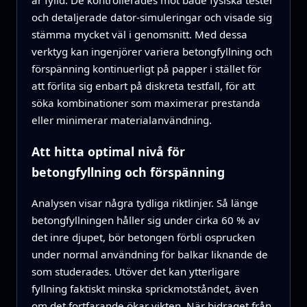
är fylld. De kontrollerades mot både fysiska tester
och detaljerade dator-simuleringar och visade sig
stämma mycket väl i genomsnitt. Med dessa
verktyg kan ingenjörer variera betongfyllning och
förspänning kontinuerligt på papper i stället för
att förlita sig enbart på diskreta testfall, för att
söka kombinationer som maximerar prestanda
eller minimerar materialanvändning.
Att hitta optimal nivå för
betongfyllning och förspänning
Analysen visar några tydliga riktlinjer. Så länge
betongfyllningen håller sig under cirka 60 % av
det inre djupet, bör betongen förbli osprucken
under normal användning för balkar liknande de
som studerades. Utöver det kan ytterligare
fyllning faktiskt minska sprickmotståndet, även
om det fortfarande ökar vikten. När bidraget från