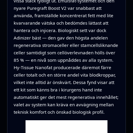
vissa stack tydligt ut. Emulsfat‑systemet och den
nyare Puregraft Boost V2 var snabbast att
använda, framställde koncentrerat fett med lite
kvarvarande vätska och bedömdes lättast att
hantera och injicera. Biologiskt sett var dock
Adinizer bäst — den gav den högsta andelen
regenerativa stromaceller eller stamcellsliknande
celler samtidigt som cellöverlevnaden hölls över
85 % — en nivå som uppnåddes av alla system.
Hy‑Tissue Nanofat producerade däremot färre
celler totalt och en större andel vita blodkroppar,
vilket inte alltid är önskvärt. Dessa fynd visar att
ett kit som känns bra i kirurgens hand inte
automatiskt ger det mest regenerativa innehållet;
valet av system kan kräva en avvägning mellan
teknisk komfort och önskad biologisk profil.