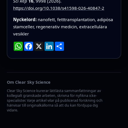
Sci Rep
16
, 9998 (2026).
https://doi.org/10.1038/s41598-026-40847-2
Nyckelord:
nanofett, fetttransplantation, adipösa
stamceller, regenerativ medicin, extracellulära
vesikler
WhatsApp
Facebook
X
LinkedIn
Dela
Om Clear Sky Science
Clear Sky Science kurerar lättlästa sammanfattningar av
kollegialt granskade arbeten, skrivna för nyfikna icke-
specialister. Varje artikel vilar på publicerad forskning och
hänvisar till originalkällorna så att du kan fördjupa dig
vidare.