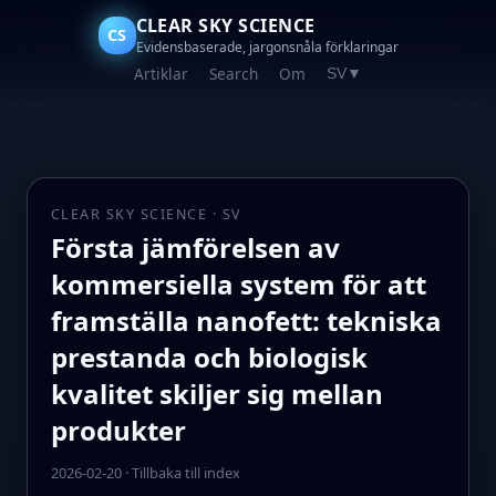
CLEAR SKY SCIENCE
CS
Evidensbaserade, jargonsnåla förklaringar
Artiklar
Search
Om
SV
▼
CLEAR SKY SCIENCE · SV
Första jämförelsen av
kommersiella system för att
framställa nanofett: tekniska
prestanda och biologisk
kvalitet skiljer sig mellan
produkter
2026-02-20
·
Tillbaka till index