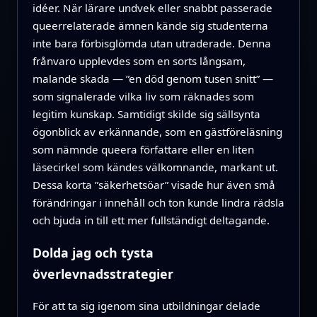
idéer. När lärare undvek eller snabbt passerade
queerrelaterade ämnen kände sig studenterna
inte bara förbisglömda utan utraderade. Denna
frånvaro upplevdes som en sorts långsam,
malande skada — ”en död genom tusen snitt” —
som signalerade vilka liv som räknades som
legitim kunskap. Samtidigt skilde sig sällsynta
ögonblick av erkännande, som en gästföreläsning
som nämnde queera författare eller en liten
läsecirkel som kändes välkomnande, markant ut.
Dessa korta ”säkerhetsöar” visade hur även små
förändringar i innehåll och ton kunde lindra rädsla
och bjuda in till ett mer fullständigt deltagande.
Dolda jag och tysta
överlevnadsstrategier
För att ta sig igenom sina utbildningar delade