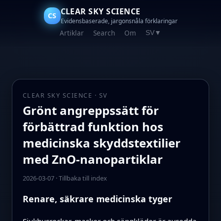
CLEAR SKY SCIENCE
CS
Evidensbaserade, jargonsnåla förklaringar
Artiklar
Search
Om
SV
▼
CLEAR SKY SCIENCE · SV
Grönt angreppssätt för
förbättrad funktion hos
medicinska skyddstextilier
med ZnO-nanopartiklar
2026-03-07
·
Tillbaka till index
Renare, säkrare medicinska tyger
Sjukhusrockar, masker och sängkläder är avsedda