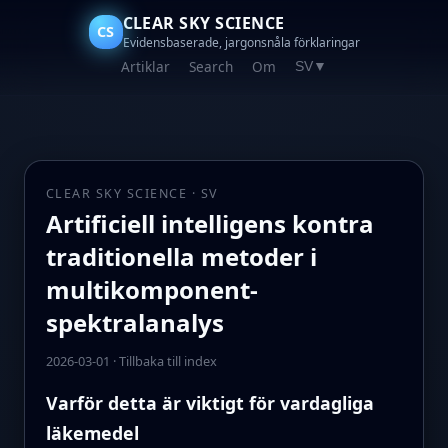
CLEAR SKY SCIENCE
CS
Evidensbaserade, jargonsnåla förklaringar
Artiklar
Search
Om
SV
▼
CLEAR SKY SCIENCE · SV
Artificiell intelligens kontra
traditionella metoder i
multikomponent-
spektralanalys
2026-03-01
·
Tillbaka till index
Varför detta är viktigt för vardagliga
läkemedel