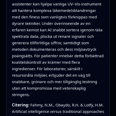
assistenter kan hjälpa vanliga UV–Vis-instrument
att hantera komplexa läkemedelsblandningar
med den finess som vanligtvis förknippas med
dyrare tekniker. Under överinseende av en
erfaren kemist kan AI snabbt sortera igenom täta
spektrala data, plocka ut renare signaler och
generera tillförlitliga siffror, samtidigt som
metoden dokumenteras och dess miljöavtryck
poängsätts. För patienter innebär detta förbättrad
kvalitetskontroll av krämer med flera
ingredienser. För laboratorier, särskilt i
resurssnåla miljöer, erbjuder det en väg till
snabbare, grönare och mer tillgänglig testning
utan att kompromissa med vetenskaplig
stringens.
Citering:
Fahmy, N.M., Obaydo, R.H. & Lotfy, H.M.
Artificial intelligence
versus
traditional approaches