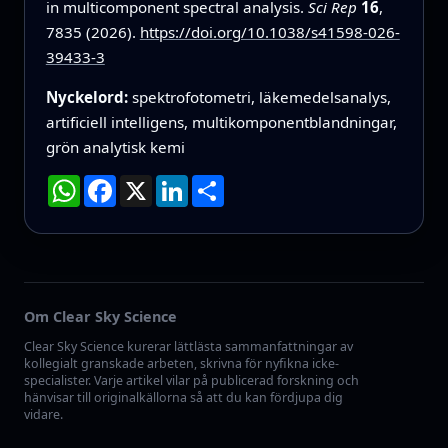
in multicomponent spectral analysis.
Sci Rep
16
,
7835 (2026).
https://doi.org/10.1038/s41598-026-
39433-3
Nyckelord:
spektrofotometri, läkemedelsanalys,
artificiell intelligens, multikomponentblandningar,
grön analytisk kemi
WhatsApp
Facebook
X
LinkedIn
Dela
Om Clear Sky Science
Clear Sky Science kurerar lättlästa sammanfattningar av
kollegialt granskade arbeten, skrivna för nyfikna icke-
specialister. Varje artikel vilar på publicerad forskning och
hänvisar till originalkällorna så att du kan fördjupa dig
vidare.