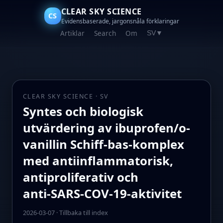
CLEAR SKY SCIENCE
CS
Evidensbaserade, jargonsnåla förklaringar
Artiklar
Search
Om
SV
▼
CLEAR SKY SCIENCE · SV
Syntes och biologisk
utvärdering av ibuprofen/o-
vanillin Schiff‑bas‑komplex
med antiinflammatorisk,
antiproliferativ och
anti‑SARS‑COV‑19‑aktivitet
2026-03-07
·
Tillbaka till index