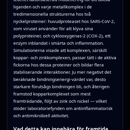
liganden och varje metallkomplex i de
tredimensionella strukturerna hos två
nyckelproteiner: huvudproteaset hos SARS‑CoV‑2,
som viruset använder för att klyva sina
polyproteiner, och cyklooxygenas‑2 (COX‑2), ett
enzym inblandat i smärta och inflammation.
Simulationerna visade att komplexen, särskilt
koppar‑ och zinkkomplexen, passar tätt i de aktiva
fickorna hos dessa proteiner och bildar flera
stabiliserande interaktioner. Ju mer negativt det
beräknade bindningsenergi‑värdet var, desto
starkare förutsågs bindningen bli, och återigen
framstod kopparkomplexet som mest
framträdande, följt av zink och nickel — vilket
stöder laboratoriefynden om antiinflammatorisk
och antimikrobiell aktivitet.
Vad detta kan innebära för framtida