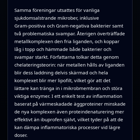
Samma föreningar utsattes för vanliga
sjukdomsalstrande mikrober, inklusive
Gram‑positiva och Gram‑negativa bakterier samt
två problematiska svampar. Återigen överträffade
metallkomplexen den fria liganden, och koppar
låg i topp och hämmade både bakterier och
svampar starkt. Författarna tolkar detta genom
chelateringsteorin: när metallen hålls av liganden
blir dess laddning delvis skärmad och hela
komplexet blir mer lipofilt, vilket gör att det
lättare kan tränga in i mikrobmembran och störa
viktiga enzymer. I ett enkelt test av inflammation
baserat på värmeskadade äggproteiner minskade
de nya komplexen även proteindenaturering mer
effektivt än ibuprofen självt, vilket tyder på att de
kan dämpa inflammatoriska processer vid lägre
doser.