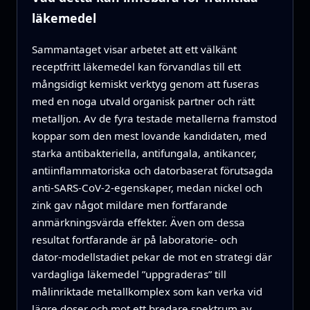
läkemedel
Sammantaget visar arbetet att ett välkänt
receptfritt läkemedel kan förvandlas till ett
mångsidigt kemiskt verktyg genom att fuseras
med en noga utvald organisk partner och rätt
metalljon. Av de fyra testade metallerna framstod
koppar som den mest lovande kandidaten, med
starka antibakteriella, antifungala, antikancer,
antiinflammatoriska och datorbaserat förutsagda
anti‑SARS‑CoV‑2‑egenskaper, medan nickel och
zink gav något mildare men fortfarande
anmärkningsvärda effekter. Även om dessa
resultat fortfarande är på laboratorie‑ och
dator‑modellstadiet pekar de mot en strategi där
vardagliga läkemedel ”uppgraderas” till
målinriktade metallkomplex som kan verka vid
lägre doser och mot ett bredare spektrum av