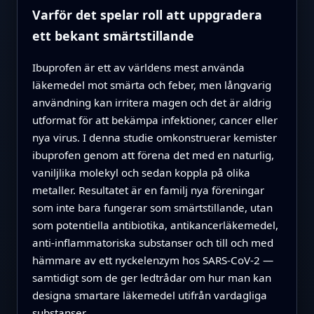
Varför det spelar roll att uppgradera
ett bekant smärtstillande
Ibuprofen är ett av världens mest använda
läkemedel mot smärta och feber, men långvarig
användning kan irritera magen och det är aldrig
utformat för att bekämpa infektioner, cancer eller
nya virus. I denna studie omkonstruerar kemister
ibuprofen genom att förena det med en naturlig,
vaniljlika molekyl och sedan koppla på olika
metaller. Resultatet är en familj nya föreningar
som inte bara fungerar som smärtstillande, utan
som potentiella antibiotika, antikancerläkemedel,
anti‑inflammatoriska substanser och till och med
hämmare av ett nyckelenzym hos SARS‑CoV‑2 —
samtidigt som de ger ledtrådar om hur man kan
designa smartare läkemedel utifrån vardagliga
substanser.