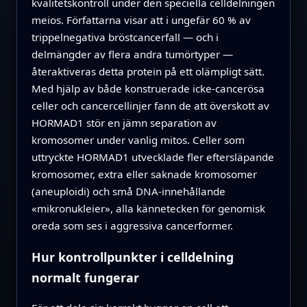
kvalitetskontroll under den speciella celldelningen
meios. Författarna visar att i ungefär 60 % av
trippelnegativa bröstcancerfall — och i
delmängder av flera andra tumörtyper —
återaktiveras detta protein på ett olämpligt sätt.
Med hjälp av både konstruerade icke‑cancerösa
celler och cancercellinjer fann de att överskott av
HORMAD1 stör en jämn separation av
kromosomer under vanlig mitos. Celler som
uttryckte HORMAD1 utvecklade fler eftersläpande
kromosomer, extra eller saknade kromosomer
(aneuploidi) och små DNA‑innehållande
«mikronukleier», alla kännetecken för genomisk
oreda som ses i aggressiva cancerformer.
Hur kontrollpunkter i celldelning
normalt fungerar