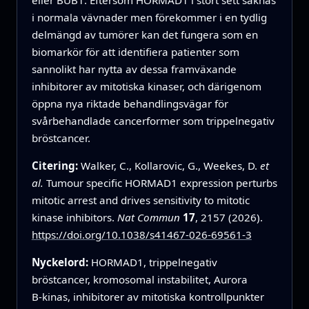
i normala vävnader men förekommer i en tydlig
delmängd av tumörer kan det fungera som en
biomarkör för att identifiera patienter som
sannolikt har nytta av dessa framväxande
inhibitorer av mitotiska kinaser, och därigenom
öppna nya riktade behandlingsvägar för
svårbehandlade cancerformer som trippelnegativ
bröstcancer.
Citering:
Walker, C., Kollarovic, G., Weekes, D.
et
al.
Tumour specific HORMAD1 expression perturbs
mitotic arrest and drives sensitivity to mitotic
kinase inhibitors.
Nat Commun
17
, 2157 (2026).
https://doi.org/10.1038/s41467-026-69561-3
Nyckelord:
HORMAD1, trippelnegativ
bröstcancer, kromosomal instabilitet, Aurora
B‑kinas, inhibitorer av mitotiska kontrollpunkter