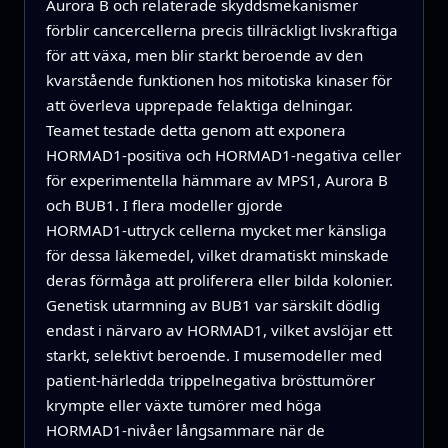
Aurora B och relaterade skyddsmekanismer
förblir cancercellerna precis tillräckligt livskraftiga
för att växa, men blir starkt beroende av den
kvarstående funktionen hos mitotiska kinaser för
att överleva upprepade felaktiga delningar.
Teamet testade detta genom att exponera
HORMAD1‑positiva och HORMAD1‑negativa celler
för experimentella hämmare av MPS1, Aurora B
och BUB1. I flera modeller gjorde
HORMAD1‑uttryck cellerna mycket mer känsliga
för dessa läkemedel, vilket dramatiskt minskade
deras förmåga att proliferera eller bilda kolonier.
Genetisk utarmning av BUB1 var särskilt dödlig
endast i närvaro av HORMAD1, vilket avslöjar ett
starkt, selektivt beroende. I musemodeller med
patient‑härledda trippelnegativa brösttumörer
krympte eller växte tumörer med höga
HORMAD1‑nivåer långsammare när de