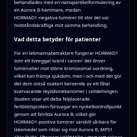
behandlades med en nanopartikelformulering av
en Aurora B‑hämmare, medan
HORMAD1‑negativa tumörer till stor del var
motståndskraftiga mot samma behandling.
Vad detta betyder för patienter
För en lekmannabetraktare fungerar HORMAD1
som ett tveeggat svärd i cancer: det driver
tumörceller mot större kromosomal oordning,
vilket kan främja sjukdom, men i och med det gör
det dem också osäkert beroende av ett fåtal
kvarvarande skyddsmekanismer i celldelningen.
Studien visar att detta felplacerade
fertilitetsprotein försvagar en nyckelkontrollpunkt
genom att felrikta Aurora B, vilket gör
HORMAD1‑positiva tumörer särskilt sårbara för
läkemedel som riktar sig mot Aurora B, MPS1
eller BUB1. Eftersom HORMAD1 i stort sett saknas