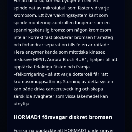
För att dela sig korrekt bygger en cell ett
spindelnät av mikrotubuli som fäster vid varje
kromosom. Ett övervakningssystem känt som
spindelmonteringskontrollen fungerar som en
spänningskänslig broms: om någon kromosom
inte är korrekt fäst blockerar bromsen framsteg
och förhindrar separation tills felen är rättade.
Flera enzymer kända som mitotiska kinaser,
inklusive MPS1, Aurora B och BUB1, hjälper till att
upptäcka felaktiga fästen och främja
»felkorrigering» så att varje dottercell får rätt
kromosomuppsättning. Störning av detta system
kan både driva cancerutveckling och skapa
särskilda svagheter som vissa läkemedel kan
utnyttja.
HORMAD1 försvagar diskret bromsen
Forskarna upptäckte att HORMAD1 undergräver