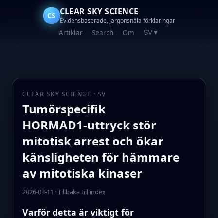
CLEAR SKY SCIENCE
CS
Evidensbaserade, jargonsnåla förklaringar
Artiklar
Search
Om
SV
▼
CLEAR SKY SCIENCE · SV
Tumörspecifik
HORMAD1‑uttryck stör
mitotisk arrest och ökar
känsligheten för hämmare
av mitotiska kinaser
2026-03-11
·
Tillbaka till index
Varför detta är viktigt för