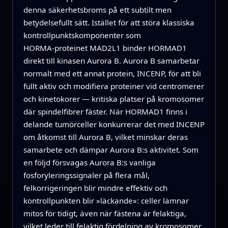
denna säkerhetsbroms på ett subtilt men
betydelsefullt sätt. Istället för att störa klassiska
kontrollpunktskomponenter som
HORMA‑proteinet MAD2L1 binder HORMAD1
direkt till kinasen Aurora B. Aurora B samarbetar
normalt med ett annat protein, INCENP, för att bli
fullt aktiv och modifiera proteiner vid centromerer
och kinetokorer — kritiska platser på kromosomer
där spindelfibrer fäster. När HORMAD1 finns i
delande tumörceller konkurrerar det med INCENP
om åtkomst till Aurora B, vilket minskar deras
samarbete och dämpar Aurora B:s aktivitet. Som
en följd försvagas Aurora B:s vanliga
fosforyleringssignaler på flera mål,
felkorrigeringen blir mindre effektiv och
kontrollpunkten blir »läckande»: celler lämnar
mitos för tidigt, även när fästena är felaktiga,
vilket leder till felaktig fördelning av kromosomer