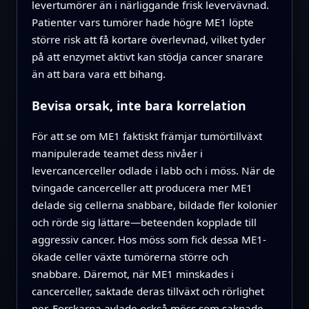
levertumörer än i närliggande frisk levervävnad.
Patienter vars tumörer hade högre ME1 löpte
större risk att få kortare överlevnad, vilket tyder
på att enzymet aktivt kan stödja cancer snarare
än att bara vara ett bihang.
Bevisa orsak, inte bara korrelation
För att se om ME1 faktiskt främjar tumörtillväxt
manipulerade teamet dess nivåer i
levercancerceller odlade i labb och i möss. När de
tvingade cancerceller att producera mer ME1
delade sig cellerna snabbare, bildade fler kolonier
och rörde sig lättare—beteenden kopplade till
aggressiv cancer. Hos möss som fick dessa ME1-
ökade celler växte tumörerna större och
snabbare. Däremot, när ME1 minskades i
cancerceller, saktade deras tillväxt och rörlighet
ner. Forskarna avlade också möss som saknade