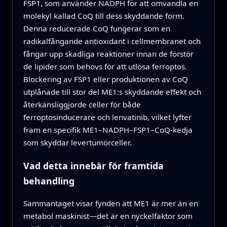
FSP1, som använder NADPH för att omvandla en
molekyl kallad CoQ till dess skyddande form.
Denna reducerade CoQ fungerar som en
radikalfångande antioxidant i cellmembranet och
fångar upp skadliga reaktioner innan de förstör
de lipider som behövs för att utlösa ferroptos.
Blockering av FSP1 eller produktionen av CoQ
utplånade till stor del ME1:s skyddande effekt och
återkänsliggjorde celler för både
ferroptosinducerare och lenvatinib, vilket lyfter
fram en specifik ME1–NADPH–FSP1–CoQ-kedja
som skyddar levertumörceller.
Vad detta innebär för framtida
behandling
Sammantaget visar fynden att ME1 är mer än en
metabol maskinist—det är en nyckelfaktor som