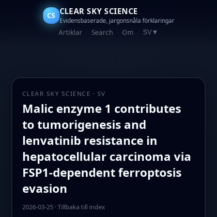
CLEAR SKY SCIENCE
CS
Evidensbaserade, jargonsnåla förklaringar
Artiklar
Search
Om
SV
▼
CLEAR SKY SCIENCE · SV
Malic enzyme 1 contributes
to tumorigenesis and
lenvatinib resistance in
hepatocellular carcinoma via
FSP1-dependent ferroptosis
evasion
2026-03-25
·
Tillbaka till index