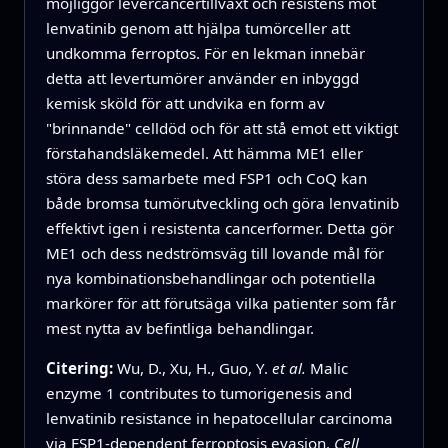
möjliggör levercancertillväxt och resistens mot
lenvatinib genom att hjälpa tumörceller att
undkomma ferroptos. För en lekman innebär
detta att levertumörer använder en inbyggd
kemisk sköld för att undvika en form av
"brinnande" celldöd och för att stå emot ett viktigt
förstahandsläkemedel. Att hämma ME1 eller
störa dess samarbete med FSP1 och CoQ kan
både bromsa tumörutveckling och göra lenvatinib
effektivt igen i resistenta cancerformer. Detta gör
ME1 och dess nedströmsväg till lovande mål för
nya kombinationsbehandlingar och potentiella
markörer för att förutsäga vilka patienter som får
mest nytta av befintliga behandlingar.
Citering:
Wu, D., Xu, H., Guo, Y.
et al.
Malic
enzyme 1 contributes to tumorigenesis and
lenvatinib resistance in hepatocellular carcinoma
via FSP1-dependent ferroptosis evasion.
Cell