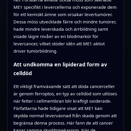
ME1 specifikt i levercellerna och exponerade dem
för ett kemiskt ämne som orsakar levertumörer.
Dessa möss utvecklade färre och mindre tumörer,
hade mindre leverskada och ärrbildning samt
visade lägre nivåer av en blodmarkör för
levercancer, vilket stöder idén att ME1 aktivt
driver tumörbildning.
Att undkomma en lipiderad form av
celldöd
Ett viktigt framväxande sätt att döda cancerceller
är genom ferroptos, en typ av celldöd som utlöses
när fetter i cellmembran blir kraftigt oxiderade.
Författarna hade tidigare visat att ME1 kan
skydda normal levervävnad från skada genom att
begränsa denna process. Här fann de att cancer
kapar samma skyddsmekanism. När de