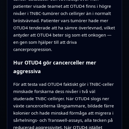
patienter visade teamet att OTUD4 finns i högre
nivåer i TNBC-tumörer och cellinjer än i normalt
bröstvävnad. Patienter vars tumörer hade mer
OTUD4 tenderade att ha sämre överlevnad, vilket
antyder att OTUD4 beter sig som ett onkogen —
en gen som hjälper till att driva
cancerprogression.
Hur OTUD4 gör cancerceller mer
aggressiva
För att testa vad OTUD4 faktiskt gör i TNBC-celler
minskade forskarna dess nivåer i två väl
studerade TNBC-cellinjer. När OTUD4 slogs ner
växte cancercellerna långsammare, bildade färre
kolonier och hade minskad förmåga att migrera i
sårhelnings- och Transwell-assays, alla tecken på
reducerad aggressivitet. När OTUD4 istället