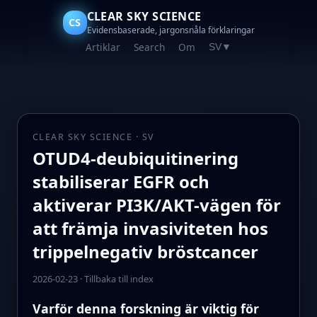
CLEAR SKY SCIENCE
CS
Evidensbaserade, jargonsnåla förklaringar
Artiklar
Search
Om
SV
▼
CLEAR SKY SCIENCE · SV
OTUD4-deubiquitinering
stabiliserar EGFR och
aktiverar PI3K/AKT-vägen för
att främja invasiviteten hos
trippelnegativ bröstcancer
2026-02-23
·
Tillbaka till index
Varför denna forskning är viktig för