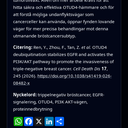
tumörtillväxt. Även om mer arbete krävs för att
hitta säkra och effektiva OTUD4-hämmare och för
att förstå möjliga undanflyktsvägar som
cancerceller kan använda, öppnar fynden lovande
vägar för mer precisa behandlingar mot denna
utmanande bröstcancersubtyp.
Citering:
Ren, Y., Zhou, F., Tan, Z.
et al.
OTUD4
deubiquitination stabilizes EGFR and activates the
PI3K/AKT pathway to promote the invasiveness of
triple-negative breast cancer.
Cell Death Dis
17
,
245 (2026).
https://doi.org/10.1038/s41419-026-
08482-x
Nyckelord:
trippelnegativ bröstcancer, EGFR-
signalering, OTUD4, PI3K AKT-vägen,
proteinnedbrytning
WhatsApp
Facebook
X
LinkedIn
Dela