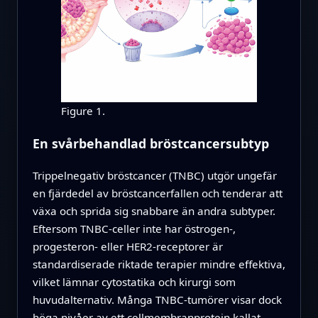
Figure 1.
En svårbehandlad bröstcancersubtyp
Trippelnegativ bröstcancer (TNBC) utgör ungefär
en fjärdedel av bröstcancerfallen och tenderar att
växa och sprida sig snabbare än andra subtyper.
Eftersom TNBC-celler inte har östrogen-,
progesteron- eller HER2-receptorer är
standardiserade riktade terapier mindre effektiva,
vilket lämnar cytostatika och kirurgi som
huvudalternativ. Många TNBC-tumörer visar dock
höga nivåer av ett cellmembranprotein kallat