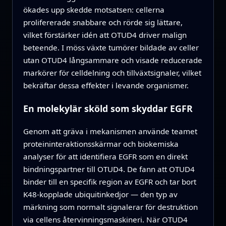
ökades upp skedde motsatsen: cellerna
prolifererade snabbare och rörde sig lättare,
vilket förstärker idén att OTUD4 driver malign
beteende. I möss växte tumörer bildade av celler
utan OTUD4 långsammare och visade reducerade
markörer för celldelning och tillväxtsignaler, vilket
bekräftar dessa effekter i levande organismer.
En molekylär sköld som skyddar EGFR
Genom att gräva i mekanismen använde teamet
proteininteraktionsskärmar och biokemiska
analyser för att identifiera EGFR som en direkt
bindningspartner till OTUD4. De fann att OTUD4
binder till en specifik region av EGFR och tar bort
K48-kopplade ubiquitinkedjor — den typ av
märkning som normalt signalerar för destruktion
via cellens återvinningsmaskineri. När OTUD4