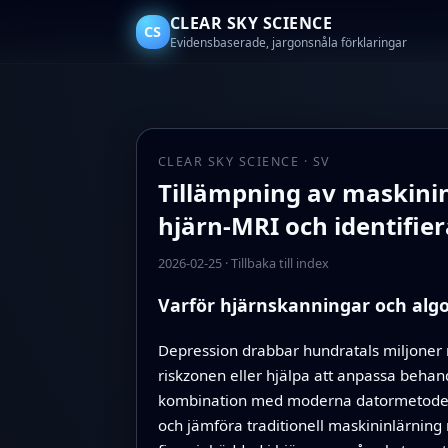
CLEAR SKY SCIENCE
CS
Evidensbaserade, jargonsnåla förklaringar
CLEAR SKY SCIENCE · SV
Tillämpning av maskinin
hjärn‑MRI och identifie
2026-02-25
·
Tillbaka till index
Varför hjärnskanningar och algo
Depression drabbar hundratals miljoner 
riskzonen eller hjälpa att anpassa behan
kombination med moderna datormetoder, g
och jämföra traditionell maskininlärnin