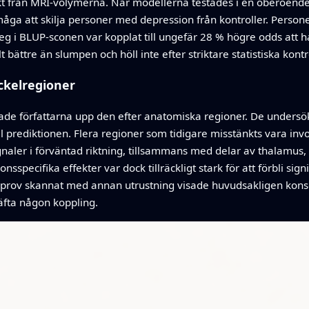
kt från MRI‑volymerna. När modellerna testades i en oberoend
måga att skilja personer med depression från kontroller. Perso
eg i BLUP‑sconen var kopplat till ungefär 28 % högre odds att 
ättre än slumpen och höll inte efter striktare statistiska kontro
ckelregioner
lade författarna upp den efter anatomiska regioner. De unders
till prediktionen. Flera regioner som tidigare misstänkts vara i
ler i förväntad riktning, tillsammans med delar av thalamus, 
pecifika effekter var dock tillräckligt stark för att förbli signi
skt prov skannat med annan utrustning visade huvudsakligen ko
räfta någon koppling.