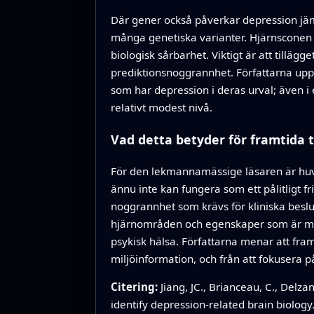
Där gener också påverkar depression jä
många genetiska varianter. Hjärnsconen 
biologisk sårbarhet. Viktigt är att tilläg
prediktionsnoggrannhet. Författarna upps
som har depression i deras urval; även i 
relativt modest nivå.
Vad detta betyder för framtida 
För den lekmannamässige läsaren är huvu
ännu inte kan fungera som ett pålitligt f
noggrannhet som krävs för kliniska beslu
hjärnområden och egenskaper som är mest
psykisk hälsa. Författarna menar att fra
miljöinformation, och från att fokusera
Citering:
Jiang, JC., Brianceau, C., Delzan
identify depression-related brain biology