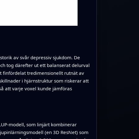
torik av svår depressiv sjukdom. De
 tog därefter ut ett balanserat delurval
t finfördelat tredimensionellt rutnät av
killnader i hjärnstruktur som riskerar att
så att varje voxel kunde jämföras
BLUP‑modell, som linjärt kombinerar
djupinlärningsmodell (en 3D ResNet) som