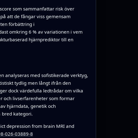
 score som sammanfattar risk över
r på att de fångar viss gemensam
ten förbättring i
ndast omkring 6 % av variationen i vem
kturbaserad hjärnprediktor till en
n analyseras med sofistikerade verktyg,
stiskt tydlig men långt ifrån den
 ger dock värdefulla ledtrådar om vilka
er och livserfarenheter som formar
 av hjärndata, genetik och
 bred kategori.
ict depression from brain MRI and
398-026-03889-8