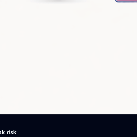
k risk