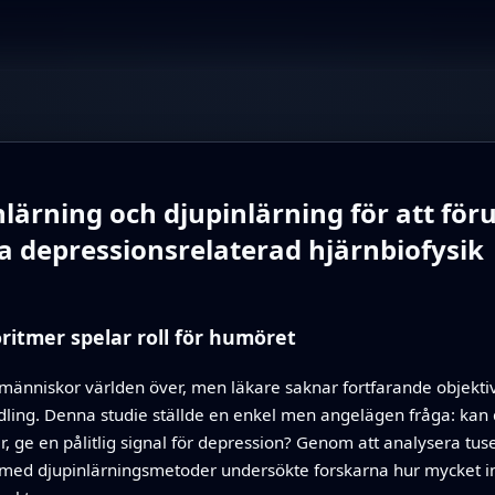
lärning och djupinlärning för att för
ra depressionsrelaterad hjärnbiofysik
ritmer spelar roll för humöret
människor världen över, men läkare saknar fortfarande objekti
dling. Denna studie ställde en enkel men angelägen fråga: kan 
e en pålitlig signal för depression? Genom att analysera tuse
g med djupinlärningsmetoder undersökte forskarna hur mycket i