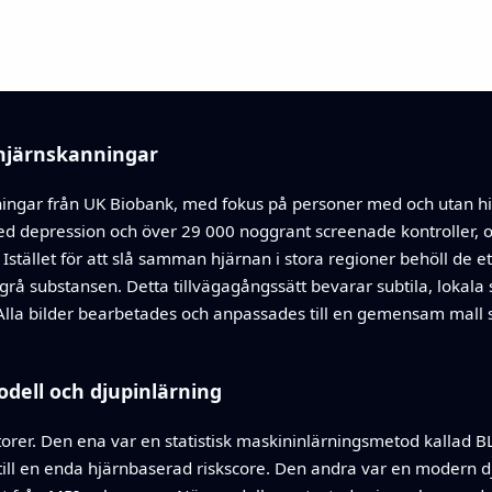
 hjärnskanningar
ngar från UK Biobank, med fokus på personer med och utan his
depression och över 29 000 noggrant screenade kontroller, och
 Istället för att slå samman hjärnan i stora regioner behöll de et
grå substansen. Detta tillvägagångssätt bevarar subtila, lokala s
. Alla bilder bearbetades och anpassades till en gemensam mall 
odell och djupinlärning
torer. Den ena var en statistisk maskininlärningsmetod kallad 
 till en enda hjärnbaserad riskscore. Den andra var en modern 