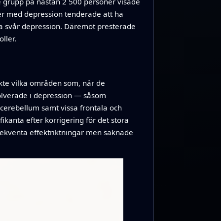
e grupp på nästan 2 500 personer visade
ner med depression tenderade att ha
ha svår depression. Däremot presterade
ller.
ökte vilka områden som, när de
nvolverade i depression — såsom
cerebellum samt vissa frontala och
fikanta efter korrigering för det stora
nsekventa effektriktningar men saknade