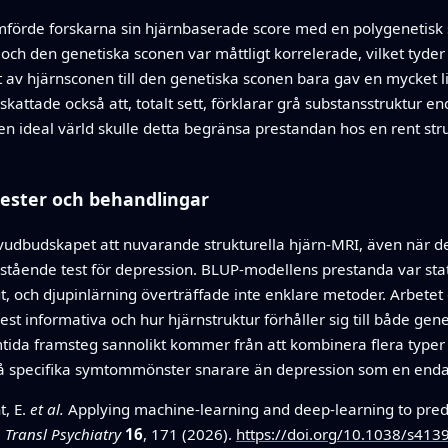
mförde forskarna sin hjärnbaserade score med en polygenetisk
och den genetiska sconen var måttligt korrelerade, vilket tyde
get av hjärnsconen till den genetiska sconen bara gav en mycket li
kattade också att, totalt sett, förklarar grå substansstruktur e
en ideal värld skulle detta begränsa prestandan hos en rent stru
tester och behandlingar
dbudskapet att nuvarande strukturella hjärn‑MRI, även när de
ristående test för depression. BLUP‑modellens prestanda var stati
t, och djupinlärning överträffade inte enklare metoder. Arbetet
 informativa och hur hjärnstruktur förhåller sig till både gen
mtida framsteg sannolikt kommer från att kombinera flera typer
 på specifika symtommönster snarare än depression som en enda
t, E.
et al.
Applying machine-learning and deep-learning to pred
.
Transl Psychiatry
16
, 171 (2026).
https://doi.org/10.1038/s41