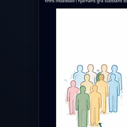
finns inbäddad i hjärnans grå substans st