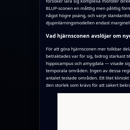
försöker lära sig komplexa mönster dire
BLUP‑sconen en måttlig men pålitlig för
något högre poäng, och varje standardst
djupinlärningsmodellen endast marginellt b
Vad hjärnsconen avslöjar om ny
För att göra hjärnsconen mer tolkbar de
betraktades var för sig, bidrog starkast 
hippocampus och amygdala — visade signa
temporala områden. Ingen av dessa regionss
antalet testade områden. Ett litet klini
den storlek som krävs för att säkert bek