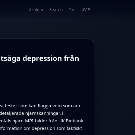
Artiklar
Search
Om
SV
▼
utsäga depression från
va tester som kan flagga vem som är i
detaljerade hjärnskanningar, i
ntals hjärn‑MRI‑bilder från UK Biobank
nformation om depression som faktiskt