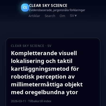
CLEAR SKY SCIENCE
CS
Evidensbaserade, jargonsnåla förklaringar
Artiklar
Search
Om
SV
▼
CLEAR SKY SCIENCE · SV
Kompletterande visuell
lokalisering och taktil
kartläggningsmetod för
robotisk perception av
millimetermåttiga objekt
med oregelbundna ytor
2026-03-11
·
Tillbaka till index