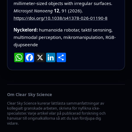
millimeter-sized objects with irregular surfaces.
Microsyst Nanoeng
12
, 91 (2026).
https://doi.org/10.1038/s41378-026-01190-8
Nyckelord:
humanoida robotar, taktil sensning,
multimodal perception, mikromanipulation, RGB-
djupseende
WhatsApp
Facebook
X
LinkedIn
Dela
Om Clear Sky Science
Clear Sky Science kurerar lättlästa sammanfattningar av
kollegialt granskade arbeten, skrivna för nyfikna icke-
specialister. Varje artikel vilar på publicerad forskning och
hänvisar till originalkällorna så att du kan fördjupa dig
vidare.