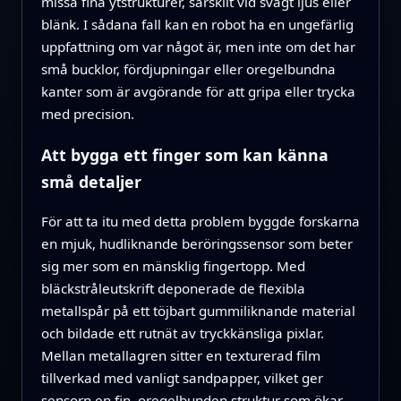
missa fina ytstrukturer, särskilt vid svagt ljus eller
blänk. I sådana fall kan en robot ha en ungefärlig
uppfattning om var något är, men inte om det har
små bucklor, fördjupningar eller oregelbundna
kanter som är avgörande för att gripa eller trycka
med precision.
Att bygga ett finger som kan känna
små detaljer
För att ta itu med detta problem byggde forskarna
en mjuk, hudliknande beröringssensor som beter
sig mer som en mänsklig fingertopp. Med
bläckstråleutskrift deponerade de flexibla
metallspår på ett töjbart gummiliknande material
och bildade ett rutnät av tryckkänsliga pixlar.
Mellan metallagren sitter en texturerad film
tillverkad med vanligt sandpapper, vilket ger
sensorn en fin, oregelbunden struktur som ökar