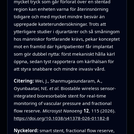
mycket tryck som går förlorat över en stentad
region kan enheten varna för återinsnörning
tidigare och med mycket mindre besvär än
upprepade kateterundersökningar. Trots att
ytterligare studier i djurartärer och så småningom
hos människor fortfarande krävs, pekar konceptet
mot en framtid där hjärtpatienter får implantat
som gör dubbel nytta: först mekaniskt hålla kärl
öppna, sedan tyst rapportera om kärlhälsan för
att styra snabbare och mindre invasiv vård.
Citering:
Wei, J., Shanmugasundaram, A.,
Oyunbaatar, NE.
et al.
Biostable wireless sensor-
integrated bioresorbable stent for real-time
monitoring of vascular pressure and fractional
flow reserve.
Microsyst Nanoeng
12
, 115 (2026).
https://doi.org/10.1038/s41378-026-01182-8
Nyckelord:
smart stent, fractional flow reserve,