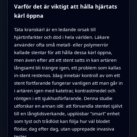
Varför det är viktigt att hålla hjärtats
kärl öppna
Täta kranskärl är en ledande orsak till
hjärtinfarkter och död i hela världen. Läkare
använder ofta små metall- eller polymerrör
kallade stentar för att hålla dessa kärl öppna,
men även efter att ett stent satts in kan artären
långsamt bli trängre igen, ett problem som kallas
in-stent restenos. Idag innebär kontroll av om ett
stent fortfarande fungerar vanligen att man går in
i artären igen med katetrar, kontrastmedel och
röntgen i ett sjukhusförfarande. Denna studie
utforskar en annan idé: att förvandla stentet självt
till en långtidsverkande, upplösbar ”smart” enhet
som tyst och trådlöst kan följa hur väl blodet
flödar, dag efter dag, utan upprepade invasiva
tester.