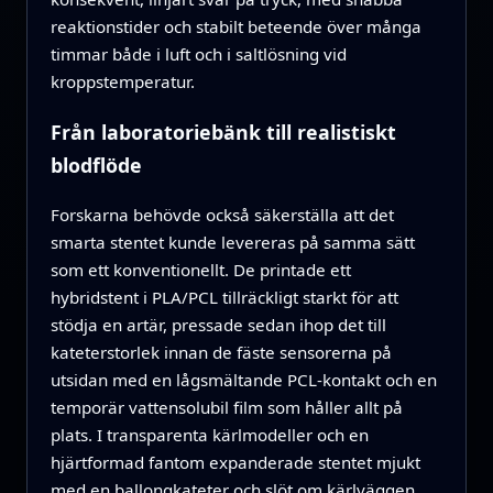
reaktionstider och stabilt beteende över många
timmar både i luft och i saltlösning vid
kroppstemperatur.
Från laboratoriebänk till realistiskt
blodflöde
Forskarna behövde också säkerställa att det
smarta stentet kunde levereras på samma sätt
som ett konventionellt. De printade ett
hybridstent i PLA/PCL tillräckligt starkt för att
stödja en artär, pressade sedan ihop det till
kateterstorlek innan de fäste sensorerna på
utsidan med en lågsmältande PCL-kontakt och en
temporär vattensolubil film som håller allt på
plats. I transparenta kärlmodeller och en
hjärtformad fantom expanderade stentet mjukt
med en ballongkateter och slöt om kärlväggen,