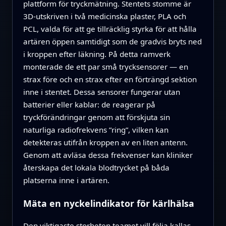
plattform för tryckmätning. Stentets stomme är
3D-utskriven i två medicinska plaster, PLA och
PCL, valda för att ge tillräcklig styrka för att hålla
artären öppen samtidigt som de gradvis bryts ned
i kroppen efter läkning. På detta ramverk
monterade de ett par små trycksensorer — en
strax före och en strax efter en förträngd sektion
inne i stentet. Dessa sensorer fungerar utan
batterier eller kablar: de reagerar på
tryckförändringar genom att förskjuta sin
naturliga radiofrekvens ”ring”, vilken kan
detekteras utifrån kroppen av en liten antenn.
Genom att avläsa dessa frekvenser kan kliniker
återskapa det lokala blodtrycket på båda
platserna inne i artären.
Mäta en nyckelindikator för kärlhälsa
Den viktigaste storheten teamet vill följa kallas