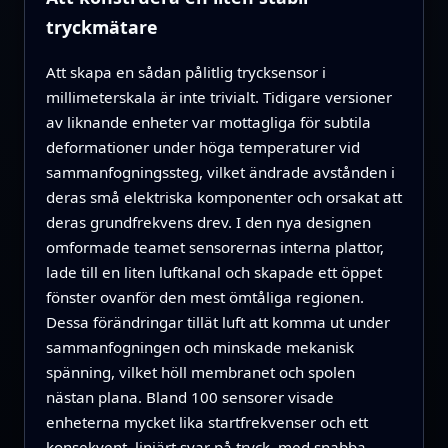
tryckmätare
Att skapa en sådan pålitlig trycksensor i
millimeterskala är inte trivialt. Tidigare versioner
av liknande enheter var mottagliga för subtila
deformationer under höga temperaturer vid
sammanfogningssteg, vilket ändrade avstånden i
deras små elektriska komponenter och orsakat att
deras grundfrekvens drev. I den nya designen
omformade teamet sensorernas interna plattor,
lade till en liten luftkanal och skapade ett öppet
fönster ovanför den mest ömtåliga regionen.
Dessa förändringar tillät luft att komma ut under
sammanfogningen och minskade mekanisk
spänning, vilket höll membranet och spolen
nästan plana. Bland 100 sensorer visade
enheterna mycket lika startfrekvenser och ett
konsekvent, linjärt svar på tryck, med snabba