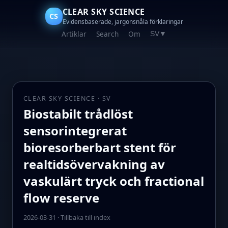
CLEAR SKY SCIENCE
CS
Evidensbaserade, jargonsnåla förklaringar
Artiklar
Search
Om
SV
▼
CLEAR SKY SCIENCE · SV
Biostabilt trådlöst
sensorintegrerat
bioresorberbart stent för
realtidsövervakning av
vaskulärt tryck och fractional
flow reserve
2026-03-31
·
Tillbaka till index