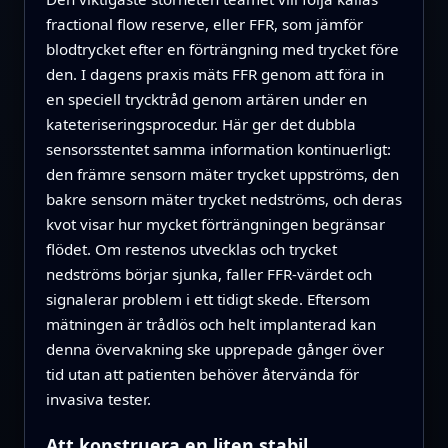
fractional flow reserve, eller FFR, som jämför
blodtrycket efter en förträngning med trycket före
den. I dagens praxis mäts FFR genom att föra in
en speciell trycktråd genom artären under en
kateteriseringsprocedur. Här ger det dubbla
sensorsstentet samma information kontinuerligt:
den främre sensorn mäter trycket uppströms, den
bakre sensorn mäter trycket nedströms, och deras
kvot visar hur mycket förträngningen begränsar
flödet. Om restenos utvecklas och trycket
nedströms börjar sjunka, faller FFR-värdet och
signalerar problem i ett tidigt skede. Eftersom
mätningen är trådlös och helt implanterad kan
denna övervakning ske upprepade gånger över
tid utan att patienten behöver återvända för
invasiva tester.
Att konstruera en liten stabil