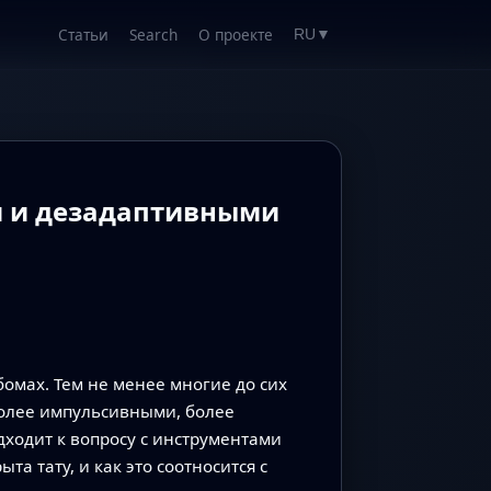
Статьи
Search
О проекте
RU
▼
и и дезадаптивными
бомах. Тем не менее многие до сих
более импульсивными, более
дходит к вопросу с инструментами
та тату, и как это соотносится с