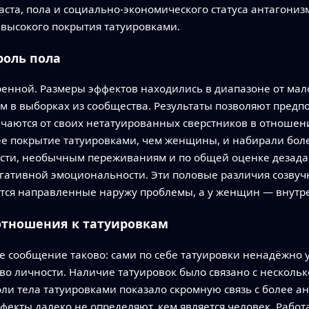
раста, пола и социально-экономического статуса антагони
высокого покрытия татуировками.
роль пола
енной. Размеры эффектов находились в диапазоне от мало
м в выборках из сообщества. Результаты позволяют предп
чаются от своих нетатуированных сверстников в отношен
е покрытие татуировками, чем женщины, и набирали боле
сти, необычным переживаниям и по общей оценке дезада
гативной эмоциональности. Эти половые различия созву
тся направленные наружу проблемы, а у женщин — внутр
 отношения к татуировкам
е сообщение таково: сами по себе татуировки ненадёжно 
тво личности. Наличие татуировок было связано с нескол
ли тела татуировками показало скромную связь с более а
екты далеко не определяют, кем является человек. Работ