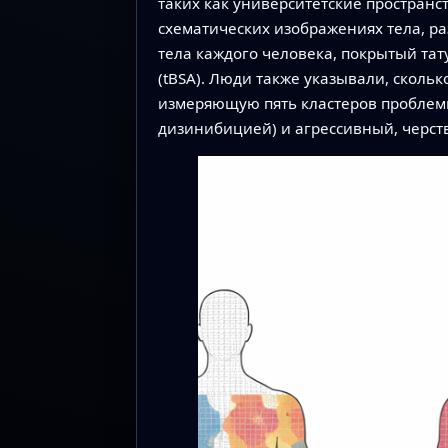
таких как университетские пространс
схематических изображениях тела, ра
тела каждого человека, покрытый та
(tBSA). Люди также указывали, сколь
измеряющую пять кластеров проблем
дизинибицией) и агрессивный, черст