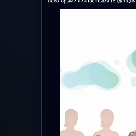
некоторыми личностными тенденциям