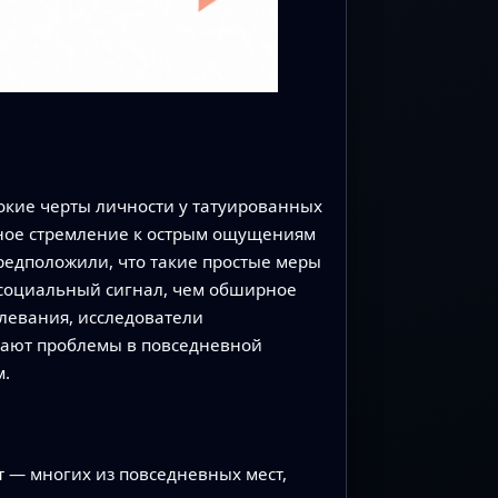
окие черты личности у татуированных
ное стремление к острым ощущениям
редположили, что такие простые меры
й социальный сигнал, чем обширное
олевания, исследователи
здают проблемы в повседневной
м.
т — многих из повседневных мест,