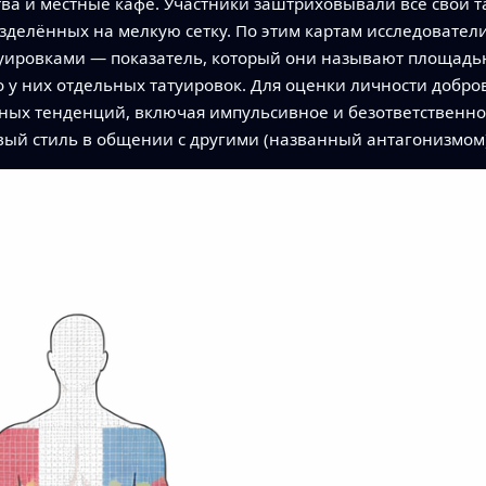
тва и местные кафе. Участники заштриховывали все свои т
зделённых на мелкую сетку. По этим картам исследовател
туировками — показатель, который они называют площадь
ко у них отдельных татуировок. Для оценки личности добр
ных тенденций, включая импульсивное и безответственно
вый стиль в общении с другими (названный антагонизмом)