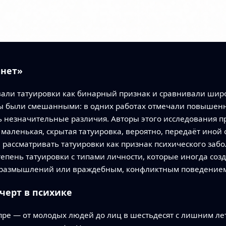
 нет»
вали татуировки как бинарный признак и сравнивали шир
ты были смешанными: в одних работах отмечали повышен
ь незначительные различия. Авторы этого исследования п
 маленькая, скрытая татуировка, вероятно, передаёт ино
 рассматривать татуировки как признак психического заб
степень татуировки с типами личности, которые иногда со
 размышлений или враждебным, конфликтным поведение
черт в психике
пре — от молодых людей до лиц в шестьдесят с лишним ле