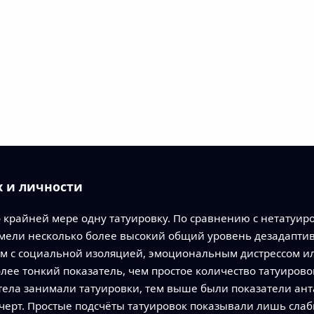
х и личности
о крайней мере одну татуировку. По сравнению с нетатуи
ели несколько более высокий общий уровень дезадаптивн
ным с социальной изоляцией, эмоциональным дистрессом
лее тонкий показатель, чем простое количество татуирово
ела занимали татуировки, тем выше были показатели ан
черт. Простые подсчёты татуировок показывали лишь слаб