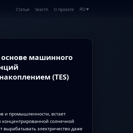
Статьи
Search
О проекте
RU
▼
 основе машинного
анций
накоплением (TES)
ов и промышленности, встает
ии концентрированной солнечной
ут вырабатывать электричество даже