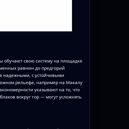
ры обучают свою систему на площадке
изменных равнин до предгорий
ьма надежными, с устойчивыми
ложном рельефе, например на Макалу
акономерности указывают на то, что
лаков вокруг гор — могут усложнять