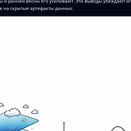
мы и ранней весны его усиливают. Эти выводы убеждают оп
е на скрытые артефакты данных.