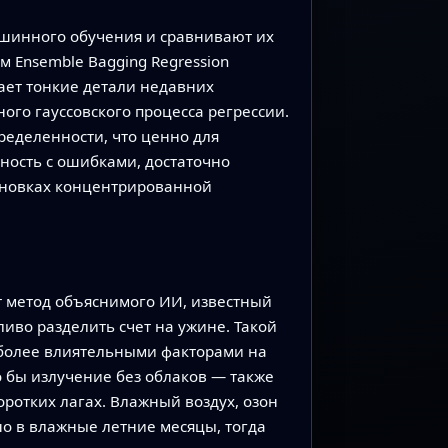
ашинного обучения и сравнивают их
м Ensemble Bagging Regression
вает тонкие детали недавних
го гауссовского процесса регрессии.
ределенности, что ценно для
ность с ошибками, достаточно
тановках концентрированной
т метод объяснимого ИИ, известный
ливо разделить счет на ужине. Такой
аиболее влиятельными факторами на
о бы излучение без облаков — также
ротких лагах. Влажный воздух, озон
о в влажные летние месяцы, тогда