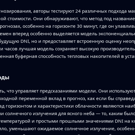
нозирования, авторы тестируют 24 различных подхода м
ной стоимости. Они обнаруживают, что метод под название
рогнозах, особенно на горизонте 30 минут, где он улавли
емен вперед особенно выделяется модель экспоненциально
будущую DNI, но и предоставляет встроенную оценку неоп
ти часов лучшая модель сохраняет высокую производитель
венная буферная способность тепловых накопителей в ус
оды
ть, что управляет предсказаниями модели. Они использую
входной переменной вклад в прогноз, как если бы справед
 над горизонтом и характеристики облачности являются н
и солнечного излучения для ясного неба — то, каким был
 температурой и простыми прошлыми значениями DNI на ко
вило, уменьшают ожидаемое солнечное излучение, особенн