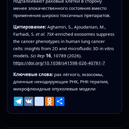
подталкивают раковые клетки в сторону
менее злокачественного состояния вместо
применения широко токсичных препаратов.
Цитирование:
Aghamiri, S., Ajoudanian, M.,
Farhadi, S.
et al.
7SK
-enriched exosomes suppress
the cancer phenotypes in human lung cancer
cells: insights from 2D and microfluidic 3D in vitro
models.
Sci Rep
16
, 10789 (2026).
https://doi.org/10.1038/s41598-026-40761-7
Ключевые слова:
рак лёгкого, экзосомы,
длинные некодирующие РНК, РНК‑терапия,
микрофлюидные опухолевые модели
Telegram
VK
mailru
Odnoklassniki
Ресурс