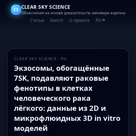
CLEAR SKY SCIENCE
CS
Объяснения на основе доказательств, минимум жаргона
Статьи
Search
О проекте
RU
▼
CLEAR SKY SCIENCE · RU
Экзосомы, обогащённые
7SK, подавляют раковые
фенотипы в клетках
человеческого рака
лёгкого: данные из 2D и
микрофлюидных 3D in vitro
моделей