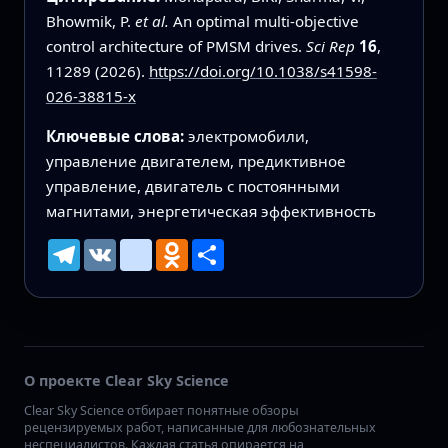
Bhowmik, P.
et al.
An optimal multi-objective
control architecture of PMSM drives.
Sci Rep
16
,
11289 (2026).
https://doi.org/10.1038/s41598-
026-38815-x
Ключевые слова:
электромобили,
управление двигателем, предиктивное
управление, двигатель с постоянными
магнитами, энергетическая эффективность
Telegram
VK
mailru
Odnoklassniki
Ресурс
О проекте Clear Sky Science
Clear Sky Science отбирает понятные обзоры
рецензируемых работ, написанные для любознательных
неспециалистов. Каждая статья опирается на