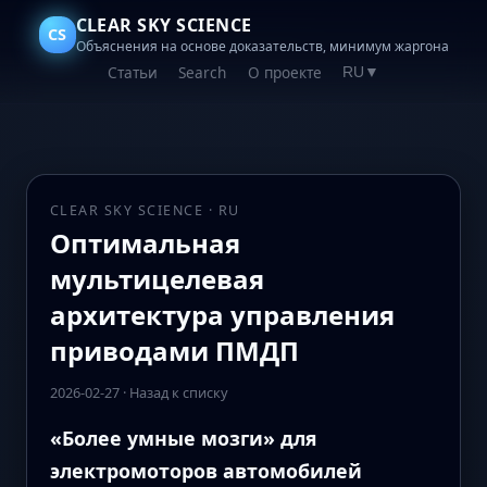
CLEAR SKY SCIENCE
CS
Объяснения на основе доказательств, минимум жаргона
Статьи
Search
О проекте
RU
▼
CLEAR SKY SCIENCE · RU
Оптимальная
мультицелeвая
архитектура управления
приводами ПМДП
2026-02-27
·
Назад к списку
«Более умные мозги» для
электромоторов автомобилей