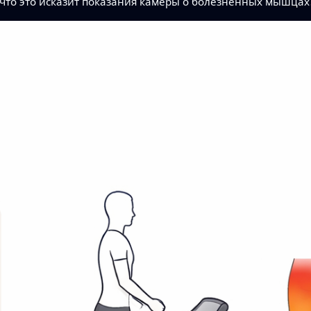
 что это исказит показания камеры о болезненных мышцах