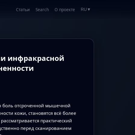
Статьи
Search
О проекте
RU
▼
ми инфракрасной
ненности
ную боль отсроченной мышечной
ости кожи, становятся всё более
 рассматривается практический
едственно перед сканированием