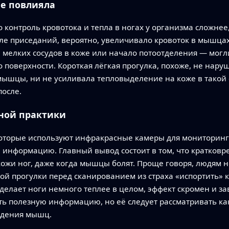
не повлияла
о контроль кровотока и тепла в ногах у организма сложне
сле приседаний, вероятно, увеличивало кровоток в мышцах
е мелких сосудов в коже или начало потоотделения — мог
 поверхности. Короткая лёгкая прогулка, похоже, не нару
ышцы, ни не усиливала тепловыделение на коже в такой 
после.
вной практики
 которые используют инфракрасные камеры для мониторин
информацию. Главный вывод состоит в том, что кратковр
ожи ног, даже когда мышцы болят. Проще говоря, людям н
ой прогулки перед сканированием из страха «испортить» к
делает ноги немного теплее в целом, эффект скромен и за
ь полезную информацию, но её следует рассматривать как
ждения мышц.