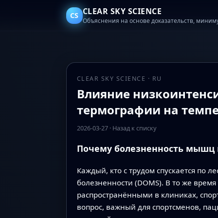
CLEAR SKY SCIENCE
CS
Объяснения на основе доказательств, миним
CLEAR SKY SCIENCE · RU
Влияние низкоинтенс
термографии на темп
2026-03-27
·
Назад к списку
Почему болезненность мышц 
Каждый, кто с трудом спускается по 
болезненности (DOMS). В то же время
распространёнными в клиниках, спорт
вопрос, важный для спортсменов, пац