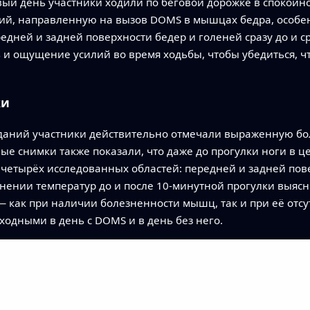
вый день участники ходили по беговой дорожке в спокойно
й, направленную на вызов DOMS в мышцах бедра, особенн
дней и задней поверхности бедер и голеней сразу до и ср
и ощущение усилий во время ходьбы, чтобы убедиться, чт
ки
еданий участники действительно отмечали выраженную бол
ые снимки также показали, что даже до прогулки ноги в 
х четырёх исследованных областей: передней и задней пов
нении температур до и после 10‑минутной прогулки выясни
 как при наличии болезненности мышц, так и при её отсут
одными в день с DOMS и в день без него.