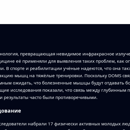
хнология, превращающая невидимое инфракрасное излуч
дицине её применяли для выявления таких проблем, как о
. В спорте и реабилитации учёные надеются, что она так
акцию мышц на тяжёлые тренировки. Поскольку DOMS св
умным ожидать, что болезненные мышцы будут отдавать бо
ущие исследования показали, что связь между глубинным
 и результаты часто были противоречивыми.
дование
исследователи набрали 17 физически активных молодых лю