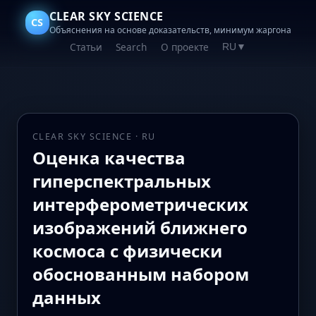
CLEAR SKY SCIENCE
CS
Объяснения на основе доказательств, минимум жаргона
Статьи
Search
О проекте
RU
▼
CLEAR SKY SCIENCE · RU
Оценка качества
гиперспектральных
интерферометрических
изображений ближнего
космоса с физически
обоснованным набором
данных