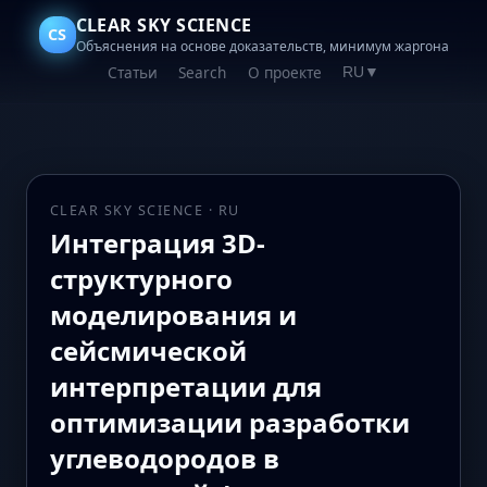
CLEAR SKY SCIENCE
CS
Объяснения на основе доказательств, минимум жаргона
Статьи
Search
О проекте
RU
▼
CLEAR SKY SCIENCE · RU
Интеграция 3D-
структурного
моделирования и
сейсмической
интерпретации для
оптимизации разработки
углеводородов в