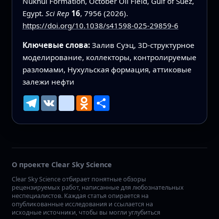
Nukhul Formation, October Oil Field, Gulf of Suez,
Egypt.
Sci Rep
16
, 7956 (2026).
https://doi.org/10.1038/s41598-025-29859-6
Ключевые слова:
Залив Суэц, 3D-структурное
моделирование, коллекторы, контролируемые
разломами, Нухульская формация, аттиковые
залежи нефти
Telegram
VK
mailru
Odnoklassniki
Ресурс
О проекте Clear Sky Science
Clear Sky Science отбирает понятные обзоры
рецензируемых работ, написанные для любознательных
неспециалистов. Каждая статья опирается на
опубликованные исследования и ссылается на
исходные источники, чтобы вы могли углубиться