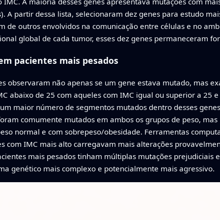
 o IMC. A maioria desses genes apresentava mutações com mai
 A partir dessa lista, selecionaram dez genes para estudo mais
 de outros envolvidos na comunicação entre células e no amb
cional global de cada tumor, esses dez genes permaneceram fo
em pacientes mais pesados
ores observaram não apenas se um gene estava mutado, mas ex
 abaixo de 25 com aqueles com IMC igual ou superior a 25 e
um maior número de segmentos mutados dentro desses genes-
 foram comumente mutados em ambos os grupos de peso, mas mu
peso normal e com sobrepeso/obesidade. Ferramentas computa
s com IMC mais alto carregavam mais alterações provavelme
acientes mais pesados tinham múltiplas mutações prejudiciais 
a genético mais complexo e potencialmente mais agressivo.