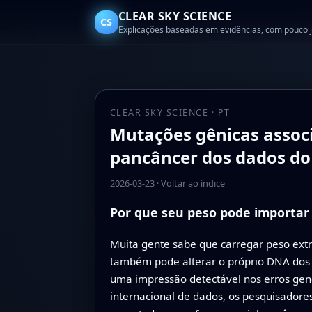
CLEAR SKY SCIENCE
CS
Explicações baseadas em evidências, com pouco 
CLEAR SKY SCIENCE · PT
Mutações gênicas associ
pancâncer dos dados d
2026-03-23
·
Voltar ao índice
Por que seu peso pode importar
Muita gente sabe que carregar peso ext
também pode alterar o próprio DNA dos 
uma impressão detectável nos erros gen
internacional de dados, os pesquisadore