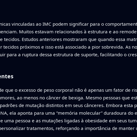
icas vinculadas ao IMC podem significar para o comportament
luenciam. Muitos estavam relacionados à estrutura e ao remode
 e tecidos. Estudos anteriores mostraram que quando essa matr
r tecidos próximos e isso está associado a pior sobrevida. As
ir para a ruptura dessa estrutura de suporte, facilitando o cr
entes
de que o excesso de peso corporal não é apenas um fator de ri
umores, ao menos no câncer de bexiga. Mesmo pessoas que es
padrões de mutação distintos em seus cânceres. Embora esta
DNA, ela aponta para uma “memória molecular” duradoura do 
 de uma pessoa e as mutações ligadas à obesidade em seus tum
ersonalizar tratamentos, reforçando a importância de manter 