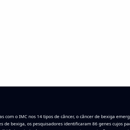
 com o IMC nos 14 tipos de câncer, o câncer de bexiga emerg
es de bexiga, os pesquisadores identificaram 86 genes cujos 