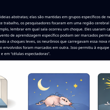
deias abstratas; elas são mantidas em grupos específicos de
te trabalho, os pesquisadores focaram em uma região cerebral
xemplo, lembrar em qual sala ocorreu um choque. Eles usaram
 evento de aprendizagem específico podiam ser marcados pe
ado a choques leves, os neurônios que carregavam essa nov
ão envolvidos foram marcados em outra. Isso permitiu à equip
 e em “células espectadoras”.