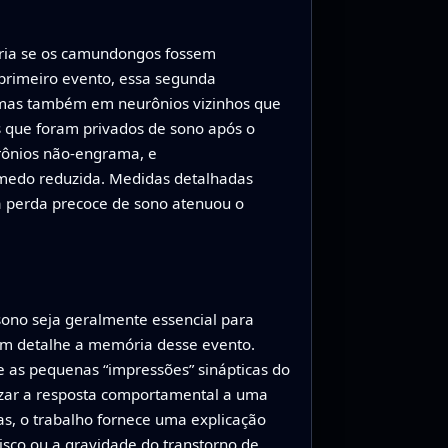
eria se os camundongos fossem
primeiro evento, essa segunda
 mas também em neurônios vizinhos que
 que foram privados de sono após o
urônios não‑engrama, e
 medo reduzida. Medidas detalhadas
 perda precoce de sono atenuou o
 sono seja geralmente essencial para
m detalhe a memória desse evento.
as pequenas “impressões” sinápticas do
avizar a resposta comportamental a uma
, o trabalho fornece uma explicação
isco ou a gravidade do transtorno de