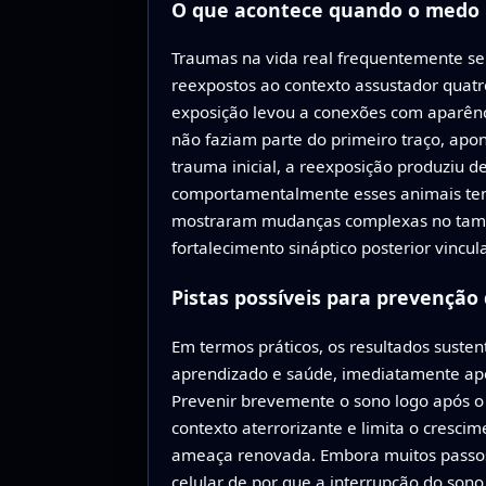
O que acontece quando o medo 
Traumas na vida real frequentemente se
reexpostos ao contexto assustador quat
exposição levou a conexões com aparênc
não faziam parte do primeiro traço, a
trauma inicial, a reexposição produziu 
comportamentalmente esses animais tend
mostraram mudanças complexas no taman
fortalecimento sináptico posterior vincu
Pistas possíveis para prevenção
Em termos práticos, os resultados susten
aprendizado e saúde, imediatamente ap
Prevenir brevemente o sono logo após 
contexto aterrorizante e limita o cresci
ameaça renovada. Embora muitos passos 
celular de por que a interrupção do son