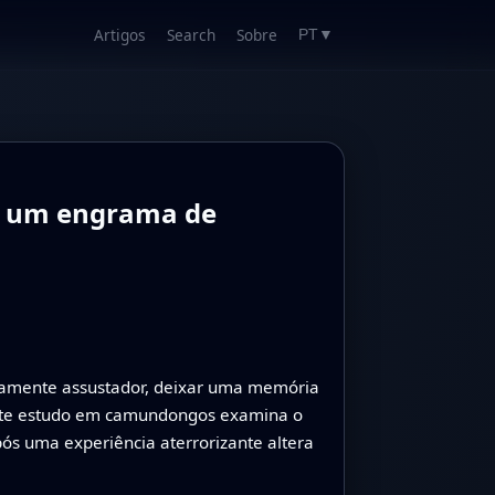
Artigos
Search
Sobre
PT
▼
em um engrama de
ndamente assustador, deixar uma memória
 Este estudo em camundongos examina o
ós uma experiência aterrorizante altera