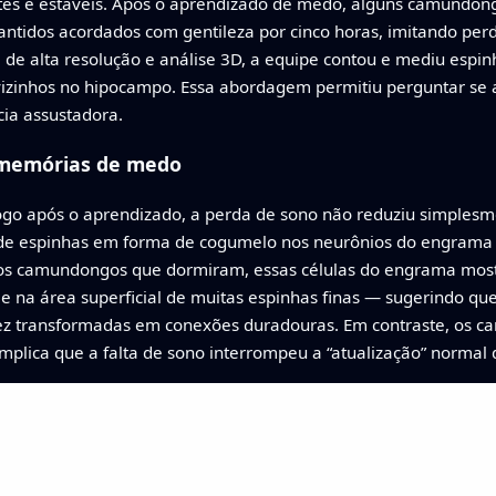
tes e estáveis. Após o aprendizado de medo, alguns camundon
tidos acordados com gentileza por cinco horas, imitando per
l de alta resolução e análise 3D, a equipe contou e mediu es
zinhos no hipocampo. Essa abordagem permitiu perguntar se 
ia assustadora.
 memórias de medo
o após o aprendizado, a perda de sono não reduziu simplesme
 de espinhas em forma de cogumelo nos neurônios do engrama 
 Nos camundongos que dormiram, essas células do engrama mos
 na área superficial de muitas espinhas finas — sugerindo que
vez transformadas em conexões duradouras. Em contraste, os 
mplica que a falta de sono interrompeu a “atualização” normal