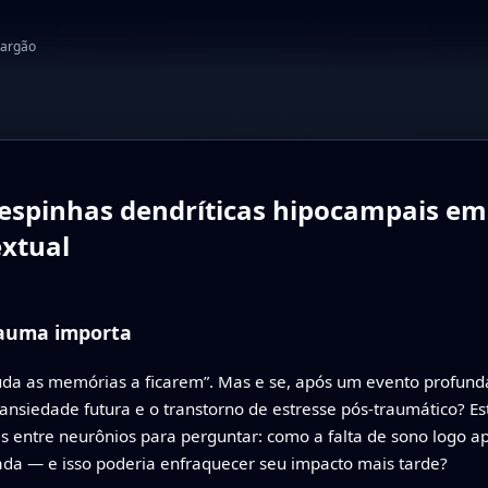
jargão
a espinhas dendríticas hipocampais 
xtual
rauma importa
ajuda as memórias a ficarem”. Mas e se, após um evento profu
a ansiedade futura e o transtorno de estresse pós‑traumático?
s entre neurônios para perguntar: como a falta de sono logo ap
a — e isso poderia enfraquecer seu impacto mais tarde?