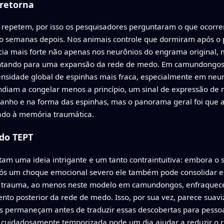
retorna
 repetem, por isso os pesquisadores perguntaram o que ocorr
ro semanas depois. Nos animais controle que dormiram após o 
ia mais forte não apenas nos neurônios do engrama original,
pontando para uma expansão da rede de medo. Em camundongos
densidade global de espinhas mais fraca, especialmente em ne
iam a congelar menos a princípio, um sinal de expressão de
ho e na forma das espinhas, mas o panorama geral foi que a
lado à memória traumática.
 do TEPT
tam uma ideia intrigante e um tanto contraintuitiva: embora o
ós um choque emocional severo ele também pode consolidar e
o trauma, ao menos neste modelo em camundongos, enfraquece 
mento posterior da rede de medo. Isso, por sua vez, parece su
permaneçam antes de traduzir essas descobertas para pessoas
o cuidadosamente temporizada pode um dia ajudar a reduzir o r