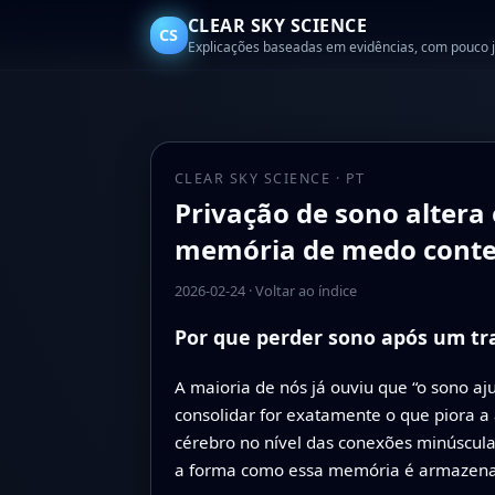
CLEAR SKY SCIENCE
CS
Explicações baseadas em evidências, com pouco 
CLEAR SKY SCIENCE · PT
Privação de sono alter
memória de medo conte
2026-02-24
·
Voltar ao índice
Por que perder sono após um t
A maioria de nós já ouviu que “o sono 
consolidar for exatamente o que piora 
cérebro no nível das conexões minúscula
a forma como essa memória é armazenad