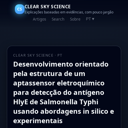
CLEAR SKY SCIENCE
CS
Explicações baseadas em evidências, com pouco jargão
Artigos
Search
Sobre
PT
▼
CLEAR SKY SCIENCE · PT
Desenvolvimento orientado
pela estrutura de um
aptassensor eletroquímico
para detecção do antígeno
HlyE de Salmonella Typhi
usando abordagens in silico e
experimentais