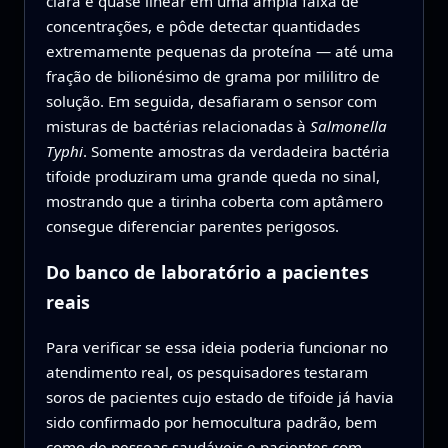
clara e quase linear em uma ampla faixa de
concentrações, e pôde detectar quantidades
extremamente pequenas da proteína — até uma
fração de bilionésimo de grama por mililitro de
solução. Em seguida, desafiaram o sensor com
misturas de bactérias relacionadas à
Salmonella
Typhi
. Somente amostras da verdadeira bactéria
tifoide produziram uma grande queda no sinal,
mostrando que a tirinha coberta com aptâmero
consegue diferenciar parentes perigosos.
Do banco de laboratório a pacientes
reais
Para verificar se essa ideia poderia funcionar no
atendimento real, os pesquisadores testaram
soros de pacientes cujo estado de tifoide já havia
sido confirmado por hemocultura padrão, bem
como de pessoas saudáveis e pacientes com