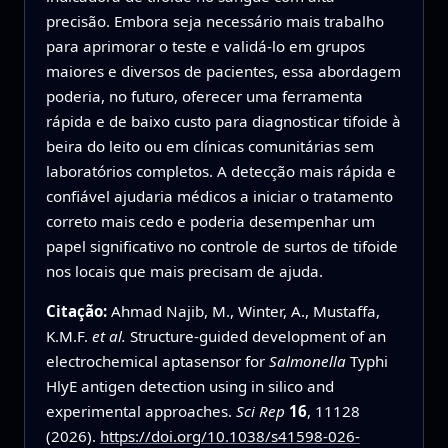
precisão. Embora seja necessário mais trabalho
para aprimorar o teste e validá-lo em grupos
maiores e diversos de pacientes, essa abordagem
poderia, no futuro, oferecer uma ferramenta
rápida e de baixo custo para diagnosticar tifoide à
beira do leito ou em clínicas comunitárias sem
laboratórios completos. A detecção mais rápida e
confiável ajudaria médicos a iniciar o tratamento
correto mais cedo e poderia desempenhar um
papel significativo no controle de surtos de tifoide
nos locais que mais precisam de ajuda.
Citação:
Ahmad Najib, M., Winter, A., Mustaffa,
K.M.F.
et al.
Structure-guided development of an
electrochemical aptasensor for
Salmonella
Typhi
HlyE antigen detection using in silico and
experimental approaches.
Sci Rep
16
, 11128
(2026).
https://doi.org/10.1038/s41598-026-