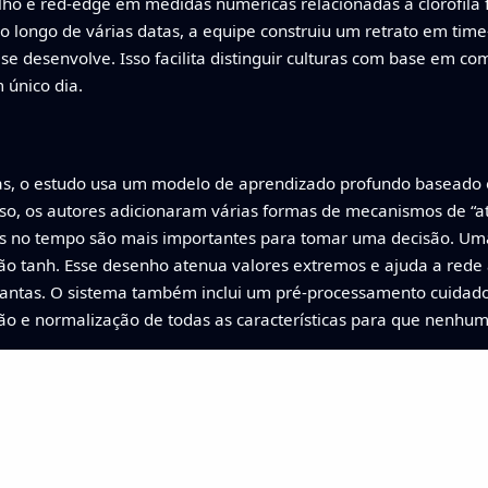
lho e red‑edge em medidas numéricas relacionadas à clorofila f
ao longo de várias datas, a equipe construiu um retrato em tim
se desenvolve. Isso facilita distinguir culturas com base em c
único dia.
ntas, o estudo usa um modelo de aprendizado profundo basead
sso, os autores adicionaram várias formas de mecanismos de 
os no tempo são mais importantes para tomar uma decisão. Um
ação tanh. Esse desenho atenua valores extremos e ajuda a rede
 plantas. O sistema também inclui um pré‑processamento cuida
ão e normalização de todas as características para que nenhum