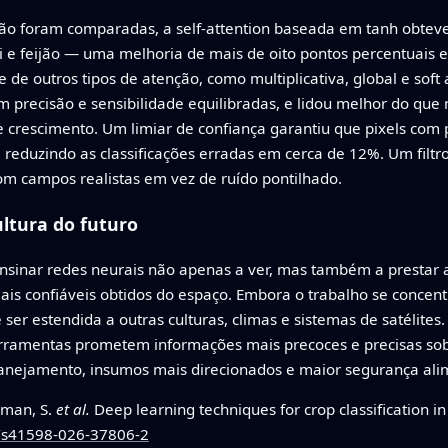
ção foram comparadas, a self‑attention baseada em tanh obteve
 e feijão — uma melhoria de mais de oito pontos percentuais 
de outros tipos de atenção, como multiplicativa, global e soft
precisão e sensibilidade equilibradas, e lidou melhor do que
e crescimento. Um limiar de confiança garantiu que pixels com 
reduzindo as classificações erradas em cerca de 12%. Um filtro
m campos realistas em vez de ruído pontilhado.
ultura do futuro
ensinar redes neurais não apenas a ver, mas também a presta
mais confiáveis obtidos do espaço. Embora o trabalho se concen
 estendida a outras culturas, climas e sistemas de satélites. 
rramentas prometem informações mais precoces e precisas sob
anejamento, insumos mais direcionados e maior segurança al
aman, S.
et al.
Deep learning techniques for crop classification i
8/s41598-026-37806-2