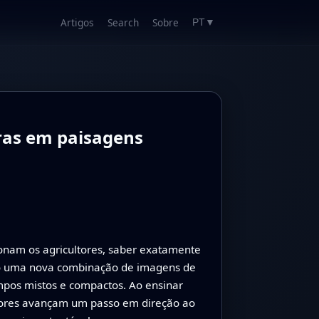
Artigos
Search
Sobre
PT
▼
uras em paisagens
onam os agricultores, saber exatamente
omo uma nova combinação de imagens de
mpos mistos e compactos. Ao ensinar
dores avançam um passo em direção ao