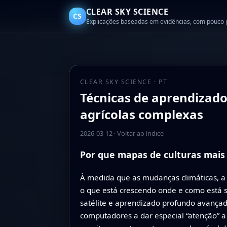
CLEAR SKY SCIENCE
CS
Explicações baseadas em evidências, com pouco 
CLEAR SKY SCIENCE · PT
Técnicas de aprendizado
agrícolas complexas
2026-03-12
·
Voltar ao índice
Por que mapas de culturas mais
À medida que as mudanças climáticas, a
o que está crescendo onde e como está 
satélite e aprendizado profundo avançad
computadores a dar especial “atenção”