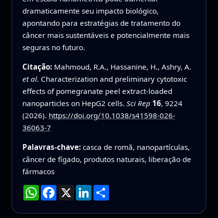
dramaticamente seu impacto biológico,
apontando para estratégias de tratamento do
câncer mais sustentáveis e potencialmente mais
seguras no futuro.
Citação:
Mahmoud, R.A., Hassanine, H., Ashry, A.
et al.
Characterization and preliminary cytotoxic
effects of pomegranate peel extract-loaded
nanoparticles on HepG2 cells.
Sci Rep
16
, 9224
(2026).
https://doi.org/10.1038/s41598-026-
36063-7
Palavras-chave:
casca de romã, nanopartículas,
câncer de fígado, produtos naturais, liberação de
fármacos
WhatsApp
Facebook
X
LinkedIn
Compartilhar