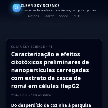
CLEAR SKY SCIENCE
CS
Explicações baseadas em evidências, com pouco jargão
Artigos
Search
Sobre
PT
▼
CLEAR SKY SCIENCE · PT
Caracterização e efeitos
citotóxicos preliminares de
nanopartículas carregadas
com extrato da casca de
romã em células HepG2
2026-03-18
·
Voltar ao índice
Do desperdício de cozinha à pesquisa