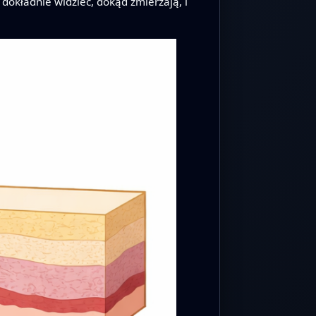
dokładnie widzieć, dokąd zmierzają, i