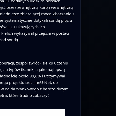
 na 31 oddanych ludzkich nerkach
jść przez zewnętrzną korę i wewnętrzną
 miedniczce zbierającej mocz. Zbaczanie z
cze systematycznie dotykali sondą pięciu
razów OCT ukazujących ich
 kielich wykazywał przejścia w postaci
 pod sondą.
peracji, zespół zwrócił się ku uczeniu
ięciu typów tkanek, a jako najlepszą
kładnością około 99,6% i utrzymywał
ego projektu sieci, nnU‑Net, do
rew od tła tkankowego z bardzo dużym
tra, które trudno zobaczyć