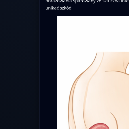
obrazowania sparowany ze sztuczną intel
unikać szkód.