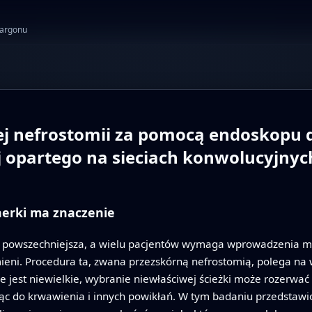
żargonu
j nefrostomii za pomocą endoskopu 
j opartego na sieciach konwolucyjnyc
nerki ma znaczenie
z powszechniejsza, a wielu pacjentów wymaga wprowadzenia mał
eni. Procedura ta, zwana przezskórną nefrostomią, polega na 
e jest niewielkie, wybranie niewłaściwej ścieżki może rozerwać
ąc do krwawienia i innych powikłań. W tym badaniu przedstawi