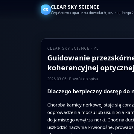
CLEAR SKY SCIENCE
CS
Wyjaśnienia oparte na dowodach, bez zbędnego 
CLEAR SKY SCIENCE · PL
Guidowanie przezskórne
koherencyjnej optyczne
2026-03-06
·
Powrót do spisu
Dlaczego bezpieczny dostęp do 
Choroba kamicy nerkowej staje się cora
odprowadzenia moczu lub usunięcia kami
do jamistego wnętrza nerki. Choć nakłuci
uszkodzić naczynia krwionośne, prowadz