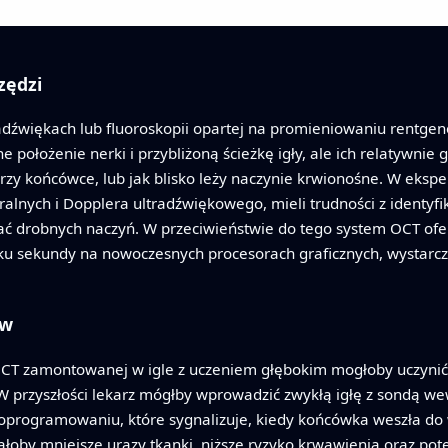
zędzi
adźwiękach lub fluoroskopii opartej na promieniowaniu rentgen
e położenie nerki i przybliżoną ścieżkę igły, ale ich relatywnie
 przy końcówce, lub jak blisko leży naczynie krwionośne. W ek
uralnych i Dopplera ultradźwiękowego, mieli trudności z identyfi
wać drobnych naczyń. W przeciwieństwie do tego system OCT of
u sekundy na nowoczesnych procesorach graficznych, wystarcza
ów
OCT zamontowanej w igle z uczeniem głębokim mogłoby uczynić
 W przyszłości lekarz mógłby wprowadzić zwykłą igłę z sondą 
 oprogramowaniu, które sygnalizuje, kiedy końcówka weszła do w
oby mniejsze urazy tkanki, niższe ryzyko krwawienia oraz poten