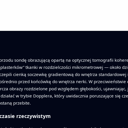
rzodu sondę obrazującą opartą na optycznej tomografii kohere
plasterków” tkanki w rozdzielczości mikrometrowej — około dzie
zepili cienką soczewkę gradientową do wnętrza standardowej ig
średnio przed końcówkę do wnętrza nerki. W przeciwieństwie 
rcza obrazy rozdzielone pod względem głębokości, ujawniając, j
ziałać w trybie Dopplera, który uwidacznia poruszające się c
staną przebite.
czasie rzeczywistym