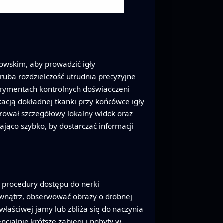
owskim, aby prowadzić igły
 gruba rozdzielczość utrudnia precyzyjne
sperymentach kontrolnych doświadczeni
kacją dokładnej tkanki przy końcówce igły
erował szczegółowy lokalny widok oraz
jąco szybko, by dostarczać informacji
 procedury dostępu do nerki
wewnątrz, obserwować obrazy o drobnej
łaściwej jamy lub zbliża się do naczynia
cjalnie krótsze zabiegi i pobyty w