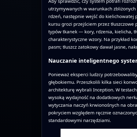
Aby sprawdzić, czy system potrafi rozró
utrzymywanych w warunkach zbliżonych d
rdzeń, następnie wejść do kielichowatej 
kursu grozi przejściem przez tłuszczowe 
typów tkanek — kory, rdzenia, kielicha, 
charakterystyczne wzory. Na przykład kora
pasm; tłuszcz zatokowy dawał jasne, nakr
Nauczanie inteligentnego syst
Ponieważ eksperci ludzcy potrzebowaliby 
głębokiemu. Przeszkolili kilka sieci konw
architekturę wybrali Inception. W testa
wysoką wydajność na dodatkowych nerkach
wytyczania naczyń krwionośnych na obra
pokryciem względem ręcznie oznaczonych 
standardowymi narzędziami.