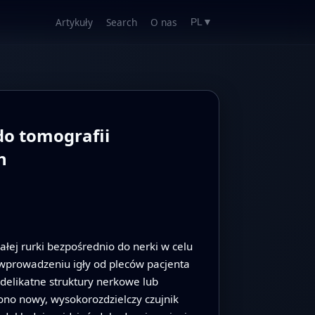
Artykuły
Search
O nas
PL
▼
do tomografii
h
ej rurki bezpośrednio do nerki w celu
wprowadzeniu igły od pleców pacjenta
 delikatne struktury nerkowe lub
ono nowy, wysokorozdzielczy czujnik