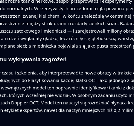
żniać różne tkanki nerkowe, zespół przeprowadził eksperymenty
o normalnych. W rzeczywistych procedurach igła powinna prze
przestrzeni zwanej kielichem i w końcu znaleźć się w centralnej
przestrzenie między strukturami i rozdarly cienkich ścian. Bada
tłuszczu zatokowego i miedniczki — i zarejestrowali miliony ob
 i rdzeń wyglądały gładko, lecz różniły się głębokością warstw;
apiane sieci; a miedniczka pojawiała się jako pusta przestrzeń
emu wykrywania zagrożeń
czasu i szkolenia, aby interpretować te nowe obrazy w trakcie o
olucyjnych do klasyfikowania każdej klatki OCT jako jednego z p
ch wewnętrznych model ten poprawnie identyfikował tkanki z do
, których wcześniej nie widział. W osobnym zadaniu użyto inn
zach Doppler OCT. Model ten nauczył się rozróżniać płynącą k
etykiet ekspertów, nawet dla naczyń mniejszych niż 0,2 milime