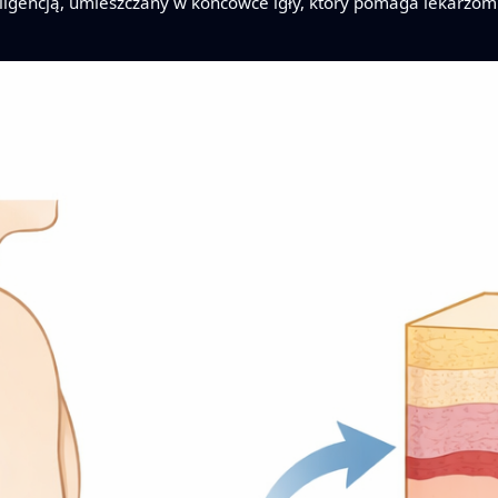
igencją, umieszczany w końcówce igły, który pomaga lekarzom 