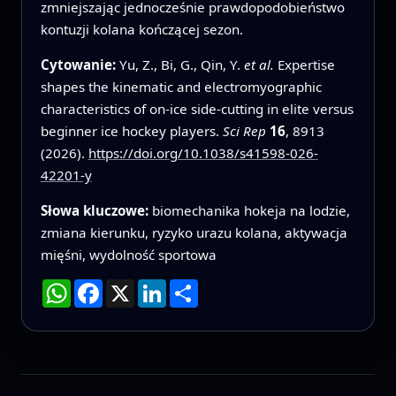
zmniejszając jednocześnie prawdopodobieństwo
kontuzji kolana kończącej sezon.
Cytowanie:
Yu, Z., Bi, G., Qin, Y.
et al.
Expertise
shapes the kinematic and electromyographic
characteristics of on-ice side-cutting in elite versus
beginner ice hockey players.
Sci Rep
16
, 8913
(2026).
https://doi.org/10.1038/s41598-026-
42201-y
Słowa kluczowe:
biomechanika hokeja na lodzie,
zmiana kierunku, ryzyko urazu kolana, aktywacja
mięśni, wydolność sportowa
WhatsApp
Facebook
X
LinkedIn
Podziel
się