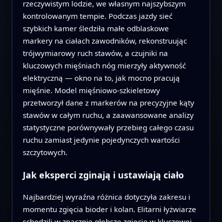
rzeczywistym lodzie, we własnym najszybszym
kontrolowanym tempie. Podczas jazdy sieć
szybkich kamer śledziła małe odblaskowe
markery na ciałach zawodników, rekonstruując
trójwymiarowy ruch stawów, a czujniki na
kluczowych mięśniach nóg mierzyły aktywność
elektryczną — okno na to, jak mocno pracują
mięśnie. Model mięśniowo-szkieletowy
przetworzył dane z markerów na precyzyjne kąty
stawów w całym ruchu, a zaawansowane analizy
statystyczne porównywały przebieg całego czasu
ruchu zamiast jedynie pojedynczych wartości
szczytowych.
Jak eksperci zginają i ustawiają ciało
Najbardziej wyraźna różnica dotyczyła zakresu i
momentu zgięcia bioder i kolan. Elitarni łyżwiarze
schodzili w znacznie głębsze zgięcie w kluczowej