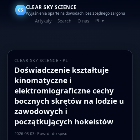
CLEAR SKY SCIENCE
CS
Wyjaśnienia oparte na dowodach, bez zbędnego żargonu
Artykuły
Search
O nas
PL
▼
CLEAR SKY SCIENCE · PL
Doświadczenie kształtuje
kinomatyczne i
elektromiograficzne cechy
bocznych skrętów na lodzie u
zawodowych i
początkujących hokeistów
2026-03-03
·
Powrót do spisu