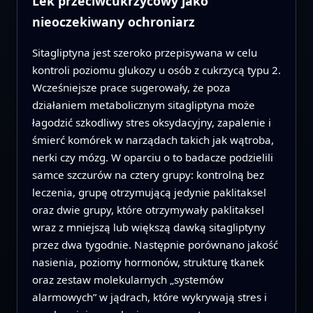
Lek przeciwcukrzycowy jako
nieoczekiwany ochroniarz
Sitagliptyna jest szeroko przepisywana w celu
kontroli poziomu glukozy u osób z cukrzycą typu 2.
Wcześniejsze prace sugerowały, że poza
działaniem metabolicznym sitagliptyna może
łagodzić szkodliwy stres oksydacyjny, zapalenie i
śmierć komórek w narządach takich jak wątroba,
nerki czy mózg. W oparciu o to badacze podzielili
samce szczurów na cztery grupy: kontrolną bez
leczenia, grupę otrzymującą jedynie paklitaksel
oraz dwie grupy, które otrzymywały paklitaksel
wraz z mniejszą lub większą dawką sitagliptyny
przez dwa tygodnie. Następnie porównano jakość
nasienia, poziomy hormonów, strukturę tkanek
oraz zestaw molekularnych „systemów
alarmowych” w jądrach, które wykrywają stres i