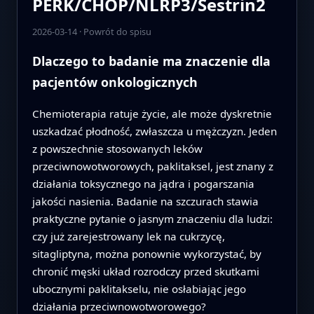
PERK/CHOP/NLRP3/Sestrin2
2026-03-14
·
Powrót do spisu
Dlaczego to badanie ma znaczenie dla
pacjentów onkologicznych
Chemioterapia ratuje życie, ale może dyskretnie
uszkadzać płodność, zwłaszcza u mężczyzn. Jeden
z powszechnie stosowanych leków
przeciwnowotworowych, paklitaksel, jest znany z
działania toksycznego na jądra i pogarszania
jakości nasienia. Badanie na szczurach stawia
praktyczne pytanie o jasnym znaczeniu dla ludzi:
czy już zarejestrowany lek na cukrzycę,
sitagliptyna, można ponownie wykorzystać, by
chronić męski układ rozrodczy przed skutkami
ubocznymi paklitakselu, nie osłabiając jego
działania przeciwnowotworowego?