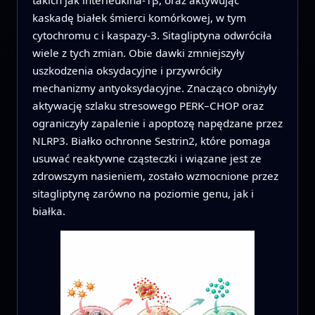
takich jak interleukina‑1β, oraz aktywując
kaskadę białek śmierci komórkowej, w tym
cytochromu c i kaspazy‑3. Sitagliptyna odwróciła
wiele z tych zmian. Obie dawki zmniejszyły
uszkodzenia oksydacyjne i przywróciły
mechanizmy antyoksydacyjne. Znacząco obniżyły
aktywację szlaku stresowego PERK–CHOP oraz
ograniczyły zapalenie i apoptozę napędzane przez
NLRP3. Białko ochronne Sestrin2, które pomaga
usuwać reaktywne cząsteczki i wiązane jest ze
zdrowszym nasieniem, zostało wzmocnione przez
sitagliptynę zarówno na poziomie genu, jak i
białka.