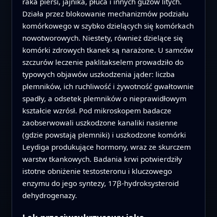
raka piersi, jajnika, płuca i innych guzów litych.
Działa przez blokowanie mechanizmów podziału
komórkowego w szybko dzielących się komórkach
nowotworowych. Niestety, również dzielące się
komórki zdrowych tkanek są narażone. U samców
szczurów leczenie paklitakselem prowadziło do
typowych objawów uszkodzenia jąder: liczba
plemników, ich ruchliwość i żywotność gwałtownie
spadły, a odsetek plemników o nieprawidłowym
kształcie wzrósł. Pod mikroskopem badacze
zaobserwowali uszkodzone kanaliki nasienne
(gdzie powstają plemniki) i uszkodzone komórki
Leydiga produkujące hormony, wraz ze skurczem
warstw tkankowych. Badania krwi potwierdziły
istotne obniżenie testosteronu i kluczowego
enzymu do jego syntezy, 17β‑hydroksysteroid
dehydrogenazy.