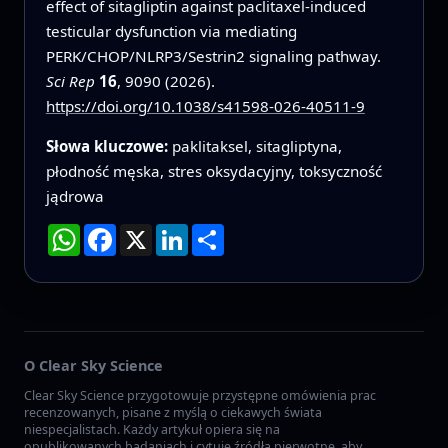
effect of sitagliptin against paclitaxel-induced
testicular dysfunction via mediating
PERK/CHOP/NLRP3/Sestrin2 signaling pathway.
Sci Rep
16
, 9090 (2026).
https://doi.org/10.1038/s41598-026-40511-9
Słowa kluczowe:
paklitaksel, sitagliptyna,
płodność męska, stres oksydacyjny, toksyczność
jądrowa
WhatsApp
Facebook
X
LinkedIn
Podziel
się
O Clear Sky Science
Clear Sky Science przygotowuje przystępne omówienia prac
recenzowanych, pisane z myślą o ciekawych świata
niespecjalistach. Każdy artykuł opiera się na
opublikowanych badaniach i cytuje źródła pierwotne, aby