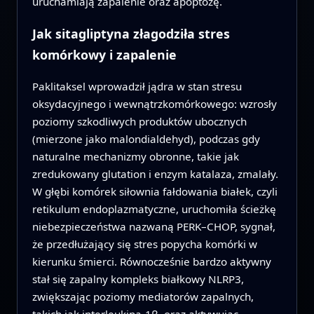
uruchamiają zapalenie oraz apoptozę.
Jak sitagliptyna złagodziła stres
komórkowy i zapalenie
Paklitaksel wprowadził jądra w stan stresu
oksydacyjnego i wewnątrzkomórkowego: wzrosły
poziomy szkodliwych produktów ubocznych
(mierzone jako malondialdehyd), podczas gdy
naturalne mechanizmy obronne, takie jak
zredukowany glutation i enzym katalaza, zmalały.
W głębi komórek siłownia fałdowania białek, czyli
retikulum endoplazmatyczne, uruchomiła ścieżkę
niebezpieczeństwa nazwaną PERK–CHOP, sygnał,
że przedłużający się stres popycha komórki w
kierunku śmierci. Równocześnie bardzo aktywny
stał się zapalny kompleks białkowy NLRP3,
zwiększając poziomy mediatorów zapalnych,