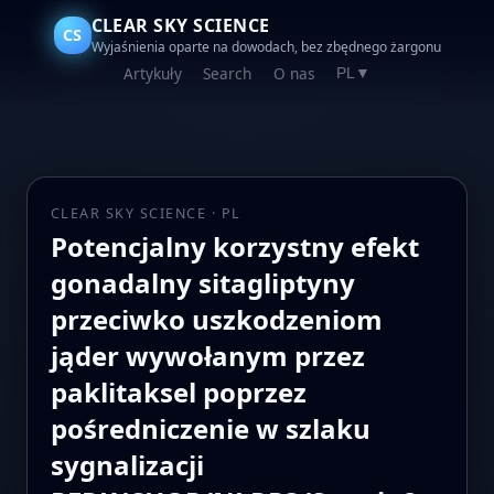
CLEAR SKY SCIENCE
CS
Wyjaśnienia oparte na dowodach, bez zbędnego żargonu
Artykuły
Search
O nas
PL
▼
CLEAR SKY SCIENCE · PL
Potencjalny korzystny efekt
gonadalny sitagliptyny
przeciwko uszkodzeniom
jąder wywołanym przez
paklitaksel poprzez
pośredniczenie w szlaku
sygnalizacji