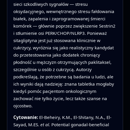
sieci szkodliwych sygnałów — stresu
oksydacyjnego, wewnętrznego stresu fałdowania
białek, zapalenia i zaprogramowanej śmierci
komórek — głównie poprzez zwiększenie Sestrin2
i stłumienie osi PERK/CHOP/NLRP3. Ponieważ
sitagliptyna jest już stosowana klinicznie w
cukrzycy, wyróżnia się jako realistyczny kandydat
do przetestowania jako dodatek chroniący
płodność u mężczyzn otrzymujących paklitaksel,
szczególnie u osób z cukrzycą. Autorzy
podkreślają, że potrzebne są badania u ludzi, ale
ich wyniki dają nadzieję: znana tabletka mogłaby
kiedyś pomóc pacjentom onkologicznym
zachować nie tylko życie, lecz także szanse na
ojcostwo.
Cytowanie:
El-Beheiry, K.M., El-Shitany, N.A., El-
Sayad, M.ES.
et al.
Potential gonadal-beneficial