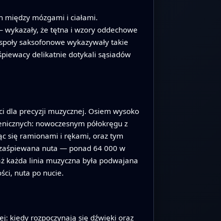
ch między mózgami i ciałami.
— wykazały, że tętna i wzory oddechowe
espoły saksofonowe wykazywały takie
śpiewacy delikatnie dotykali sąsiadów
ci dla precyzji muzycznej. Osiem wysoko
enicznych: nowoczesnym półokręgu z
c się ramionami i rękami, oraz tym
 zaśpiewana nuta — ponad 64 000 w
aż każda linia muzyczna była podwajana
ci, nuta po nucie.
j: kiedy rozpoczynają się dźwięki oraz