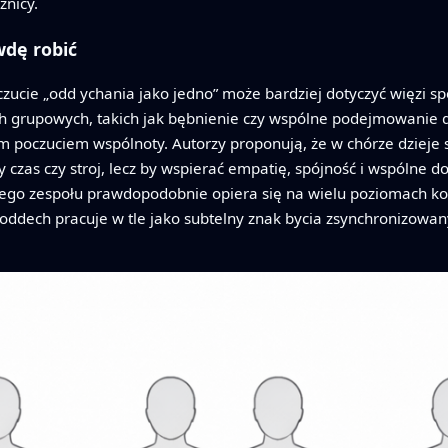
żnicy.
dę robić
zucie „odd ychania jako jedno” może bardziej dotyczyć więzi społ
 grupowych, takich jak bębnienie czy wspólne podejmowanie decy
szym poczuciem wspólnoty. Autorzy proponują, że w chórze dzieje
y czas czy stroj, lecz by wspierać empatię, spójność i wspólne 
tego zespołu prawdopodobnie opiera się na wielu poziomach ko
oddech pracuje w tle jako subtelny znak bycia zsynchronizowan