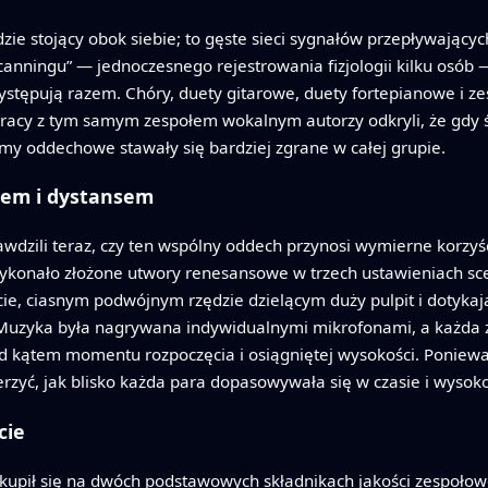
zie stojący obok siebie; to gęste sieci sygnałów przepływający
anningu” — jednoczesnego rejestrowania fizjologii kilku osób 
stępują razem. Chóry, duety gitarowe, duety fortepianowe i z
 pracy z tym samym zespołem wokalnym autorzy odkryli, że gdy 
y oddechowe stawały się bardziej zgrane w całej grupie.
iem i dystansem
wdzili teraz, czy ten wspólny oddech przynosi wymierne korzyś
ykonało złożone utwory renesansowe w trzech ustawieniach sc
, ciasnym podwójnym rzędzie dzielącym duży pulpit i dotykają
Muzyka była nagrywana indywidualnymi mikrofonami, a każda
d kątem momentu rozpoczęcia i osiągniętej wysokości. Poniew
zyć, jak blisko każda para dopasowywała się w czasie i wysokoś
cie
skupił się na dwóch podstawowych składnikach jakości zespołowe