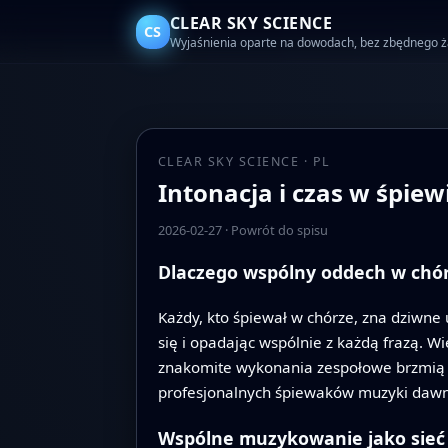
CLEAR SKY SCIENCE
CS
Wyjaśnienia oparte na dowodach, bez zbędnego 
CLEAR SKY SCIENCE · PL
Intonacja i czas w śpie
2026-02-27
·
Powrót do spisu
Dlaczego wspólny oddech w chó
Każdy, kto śpiewał w chórze, zna dziwn
się i opadając wspólnie z każdą frazą. Wi
znakomite wykonania zespołowe brzmią ta
profesjonalnych śpiewaków muzyki dawnej 
Wspólne muzykowanie jako sieć