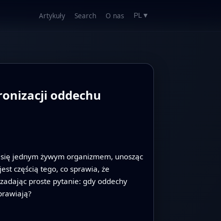
Artykuły
Search
O nas
PL
▼
ronizacji oddechu
ła się jednym żywym organizmem, unosząc
est częścią tego, co sprawia, że
zadając proste pytanie: gdy oddechy
prawiają?