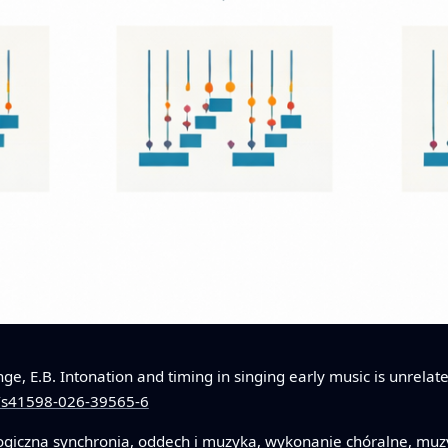
Lange, E.B. Intonation and timing in singing early music is unrela
8/s41598-026-39565-6
ologiczna synchronia, oddech i muzyka, wykonanie chóralne, m