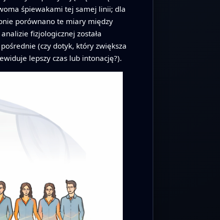
woma śpiewakami tej samej linii; dla
tępnie porównano te miary między
alizie fizjologicznej została
ośrednie (czy dotyk, który zwiększa
ewiduje lepszy czas lub intonację?).