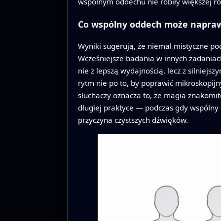
wspólnym oddechu nie robiły większej ró
Co wspólny oddech może napraw
Wyniki sugerują, że niemal mistyczne poc
Wcześniejsze badania w innych zadaniach
nie z lepszą wydajnością, lecz z silniej
rytm nie po to, by poprawić mikroskopijn
słuchaczy oznacza to, że magia znakomi
długiej praktyce — podczas gdy wspólny 
przyczyna czystszych dźwięków.