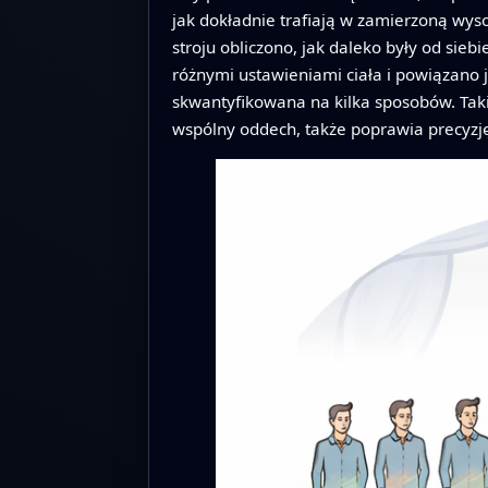
jak dokładnie trafiają w zamierzoną wys
stroju obliczono, jak daleko były od si
różnymi ustawieniami ciała i powiązano j
skwantyfikowana na kilka sposobów. Taki
wspólny oddech, także poprawia precyzję?)