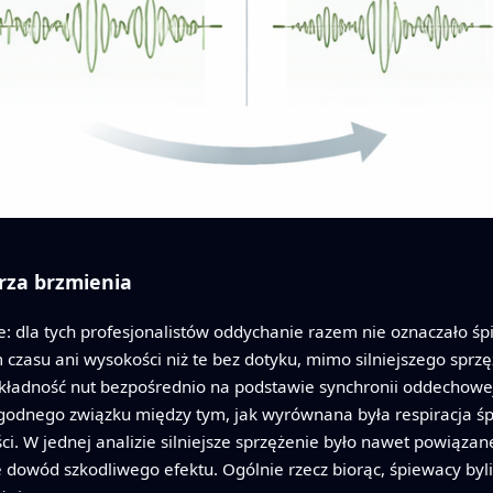
rza brzmienia
ie: dla tych profesjonalistów oddychanie razem nie oznaczało ś
 czasu ani wysokości niż te bez dotyku, mimo silniejszego sprz
okładność nut bezpośrednio na podstawie synchronii oddechowej,
ygodnego związku między tym, jak wyrównana była respiracja śp
. W jednej analizie silniejsze sprzężenie było nawet powiązane
e dowód szkodliwego efektu. Ogólnie rzecz biorąc, śpiewacy byl