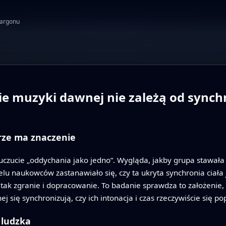
żargonu
wie muzyki dawnej nie zależą od synch
rze ma znaczenie
e uczucie „oddychania jako jedno”. Wygląda, jakby grupa stawa
elu naukowców zastanawiało się, czy ta ukryta synchronia ciała j
k zgranie i dopracowanie. To badanie sprawdza to założenie, 
się synchronizują, czy ich intonacja i czas rzeczywiście się po
 ludzka