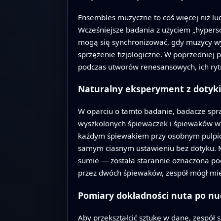
Ensembles muzyczne to coś więcej niż lud
Wcześniejsze badania z użyciem „hypersc
mogą się synchronizować, gdy muzycy wy
sprzężenie fizjologiczne. W poprzedniej
podczas utworów renesansowych, ich rytm
Naturalny eksperyment z dotyk
W oparciu o tamto badanie, badacze spra
wyszkolonych śpiewaczek i śpiewaków w
każdym śpiewakiem przy osobnym pulpicie
samym ciasnym ustawieniu bez dotyku. 
sumie — została starannie oznaczona po
przez dwóch śpiewaków, zespół mógł mier
Pomiary dokładności nuta po nu
Aby przekształcić sztukę w dane, zespół 