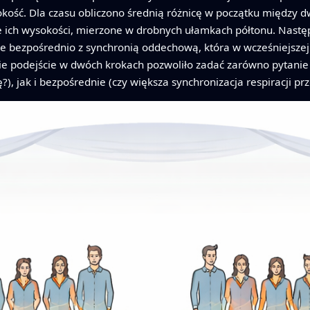
okość. Dla czasu obliczono średnią różnicę w początku między d
ebie ich wysokości, mierzone w drobnych ułamkach półtonu. Nas
e bezpośrednio z synchronią oddechową, która w wcześniejszej an
e podejście w dwóch krokach pozwoliło zadać zarówno pytanie p
, jak i bezpośrednie (czy większa synchronizacja respiracji prz