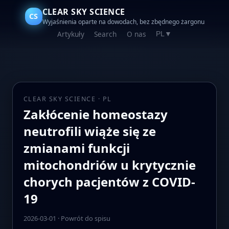
CLEAR SKY SCIENCE
CS
Wyjaśnienia oparte na dowodach, bez zbędnego żargonu
Artykuły
Search
O nas
PL
▼
CLEAR SKY SCIENCE · PL
Zakłócenie homeostazy
neutrofili wiąże się ze
zmianami funkcji
mitochondriów u krytycznie
chorych pacjentów z COVID-
19
2026-03-01
·
Powrót do spisu