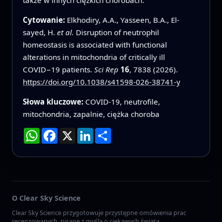
Cytowanie:
Elkhodiry, A.A., Yasseen, B.A., El-
sayed, H.
et al.
Disruption of neutrophil
homeostasis is associated with functional
alterations in mitochondria of critically ill
COVID−19 patients.
Sci Rep
16
, 7838 (2026).
https://doi.org/10.1038/s41598-026-38741-y
Słowa kluczowe:
COVID-19, neutrofile,
mitochondria, zapalnie, ciężka choroba
WhatsApp
Facebook
X
LinkedIn
Podziel
się
O Clear Sky Science
Clear Sky Science przygotowuje przystępne omówienia prac
recenzowanych, pisane z myślą o ciekawych świata