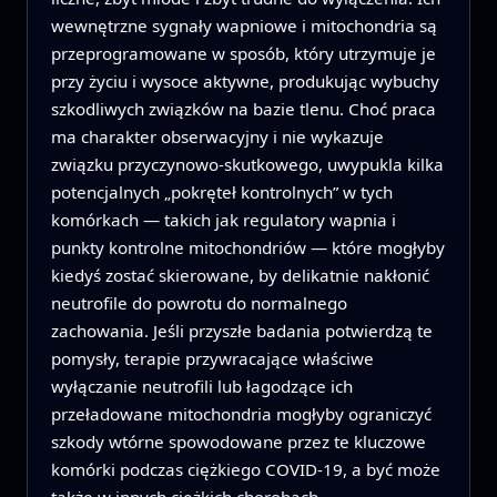
wewnętrzne sygnały wapniowe i mitochondria są
przeprogramowane w sposób, który utrzymuje je
przy życiu i wysoce aktywne, produkując wybuchy
szkodliwych związków na bazie tlenu. Choć praca
ma charakter obserwacyjny i nie wykazuje
związku przyczynowo-skutkowego, uwypukla kilka
potencjalnych „pokręteł kontrolnych” w tych
komórkach — takich jak regulatory wapnia i
punkty kontrolne mitochondriów — które mogłyby
kiedyś zostać skierowane, by delikatnie nakłonić
neutrofile do powrotu do normalnego
zachowania. Jeśli przyszłe badania potwierdzą te
pomysły, terapie przywracające właściwe
wyłączanie neutrofili lub łagodzące ich
przeładowane mitochondria mogłyby ograniczyć
szkody wtórne spowodowane przez te kluczowe
komórki podczas ciężkiego COVID-19, a być może
także w innych ciężkich chorobach.