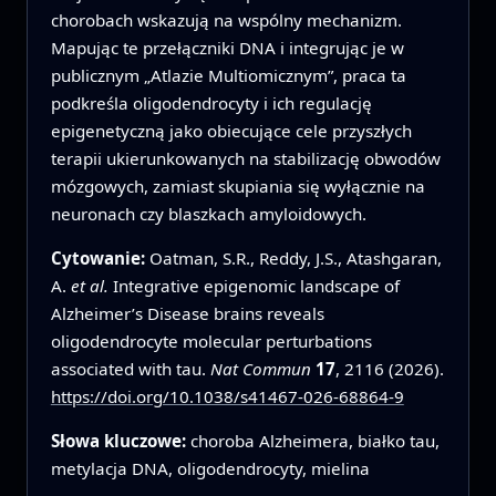
chorobach wskazują na wspólny mechanizm.
Mapując te przełączniki DNA i integrując je w
publicznym „Atlazie Multiomicznym”, praca ta
podkreśla oligodendrocyty i ich regulację
epigenetyczną jako obiecujące cele przyszłych
terapii ukierunkowanych na stabilizację obwodów
mózgowych, zamiast skupiania się wyłącznie na
neuronach czy blaszkach amyloidowych.
Cytowanie:
Oatman, S.R., Reddy, J.S., Atashgaran,
A.
et al.
Integrative epigenomic landscape of
Alzheimer’s Disease brains reveals
oligodendrocyte molecular perturbations
associated with tau.
Nat Commun
17
, 2116 (2026).
https://doi.org/10.1038/s41467-026-68864-9
Słowa kluczowe:
choroba Alzheimera, białko tau,
metylacja DNA, oligodendrocyty, mielina