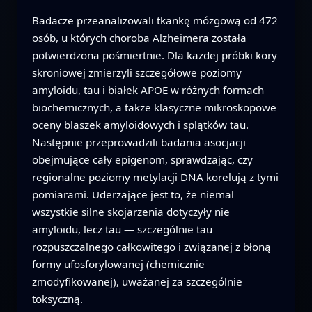
Badacze przeanalizowali tkankę mózgową od 472
osób, u których choroba Alzheimera została
potwierdzona pośmiertnie. Dla każdej próbki kory
skroniowej zmierzyli szczegółowe poziomy
amyloidu, tau i białek APOE w różnych formach
biochemicznych, a także klasyczne mikroskopowe
oceny blaszek amyloidowych i splątków tau.
Następnie przeprowadzili badania asocjacji
obejmujące cały epigenom, sprawdzając, czy
regionalne poziomy metylacji DNA korelują z tymi
pomiarami. Uderzające jest to, że niemal
wszystkie silne skojarzenia dotyczyły nie
amyloidu, lecz tau — szczególnie tau
rozpuszczalnego całkowitego i związanej z błoną
formy ufosforylowanej (chemicznie
zmodyfikowanej), uważanej za szczególnie
toksyczną.