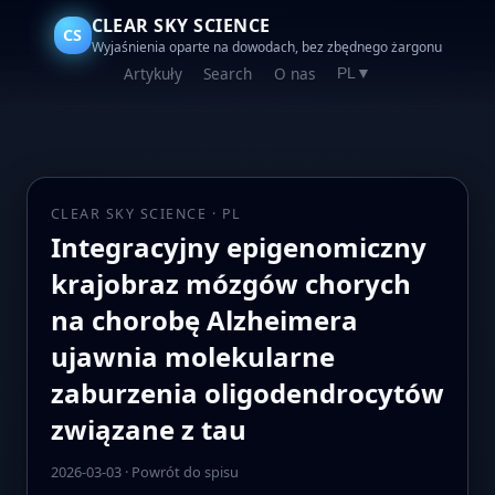
CLEAR SKY SCIENCE
CS
Wyjaśnienia oparte na dowodach, bez zbędnego żargonu
Artykuły
Search
O nas
PL
▼
CLEAR SKY SCIENCE · PL
Integracyjny epigenomiczny
krajobraz mózgów chorych
na chorobę Alzheimera
ujawnia molekularne
zaburzenia oligodendrocytów
związane z tau
2026-03-03
·
Powrót do spisu