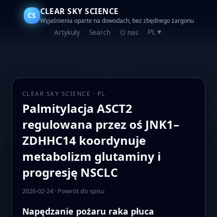
CLEAR SKY SCIENCE
CS
Wyjaśnienia oparte na dowodach, bez zbędnego żargonu
Artykuły
Search
O nas
PL
▼
CLEAR SKY SCIENCE · PL
Palmitylacja ASCT2
regulowana przez oś JNK1–
ZDHHC14 koordynuje
metabolizm glutaminy i
progresję NSCLC
2026-02-24
·
Powrót do spisu
Napędzanie pożaru raka płuca