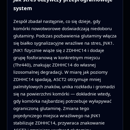
system
Zespół zbadał następnie, co się dzieje, gdy
komórki nowotworowe doświadczają niedoboru
glutaminy. Podczas pozbawienia glutaminy włącza
się białko sygnalizacyjne wrażliwe na stres, JNK1.
JNK1 fizycznie wiąże się z ZDHHC14 i dodaje
grupę fosforanową w konkretnym miejscu
(Thr440), znakując ZDHHC14 do własnej
lizosomalnej degradacji. W miarę jak poziomy
ZDHHC14 spadają, ASCT2 otrzymuje mniej
palmitylowych znaków, unika rozkładu i gromadzi
się na powierzchni komórki — dokładnie wtedy,
gdy komórka najbardziej potrzebuje wyłapywać
ograniczoną glutaminę. Zmiana tego
pojedynczego miejsca wrażliwego na JNK1
stabilizuje ZDHHC14, przywraca znakowanie