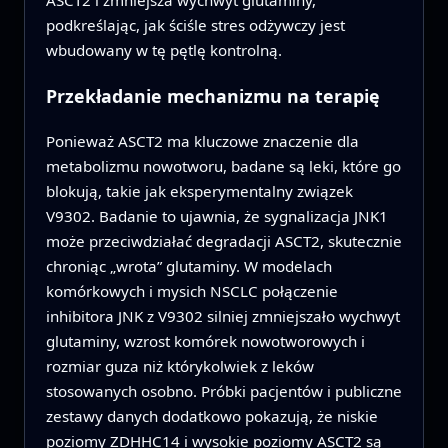
ASCT2 i zmniejsza wychwyt glutaminy,
podkreślając, jak ściśle stres odżywczy jest
wbudowany w tę pętlę kontrolną.
Przekładanie mechanizmu na terapię
Ponieważ ASCT2 ma kluczowe znaczenie dla
metabolizmu nowotworu, badane są leki, które go
blokują, takie jak eksperymentalny związek
V9302. Badanie to ujawnia, że sygnalizacja JNK1
może przeciwdziałać degradacji ASCT2, skutecznie
chroniąc „wrota” glutaminy. W modelach
komórkowych i mysich NSCLC połączenie
inhibitora JNK z V9302 silniej zmniejszało wychwyt
glutaminy, wzrost komórek nowotworowych i
rozmiar guza niż którykolwiek z leków
stosowanych osobno. Próbki pacjentów i publiczne
zestawy danych dodatkowo pokazują, że niskie
poziomy ZDHHC14 i wysokie poziomy ASCT2 są