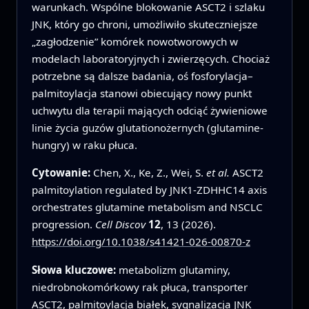
warunkach. Wspólne blokowanie ASCT2 i szlaku
JNK, który go chroni, umożliwiło skuteczniejsze
„zagłodzenie” komórek nowotworowych w
modelach laboratoryjnych i zwierzęcych. Chociaż
potrzebne są dalsze badania, oś fosforylacja–
palmitoylacja stanowi obiecujący nowy punkt
uchwytu dla terapii mających odciąć żywieniowe
linie życia guzów glutationożernych (glutamine-
hungry) w raku płuca.
Cytowanie:
Chen, X., Ke, Z., Wei, S.
et al.
ASCT2
palmitoylation regulated by JNK1-ZDHHC14 axis
orchestrates glutamine metabolism and NSCLC
progression.
Cell Discov
12
, 13 (2026).
https://doi.org/10.1038/s41421-026-00870-z
Słowa kluczowe:
metabolizm glutaminy,
niedrobnokomórkowy rak płuca, transporter
ASCT2, palmitoylacja białek, sygnalizacja JNK