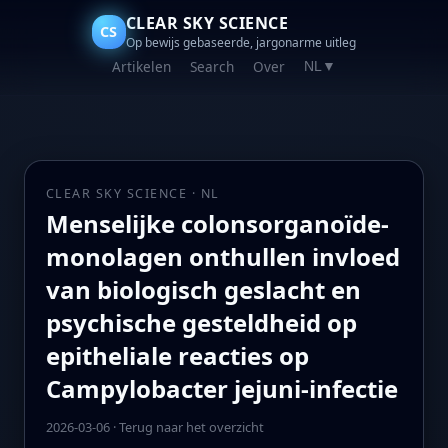
CLEAR SKY SCIENCE
CS
Op bewijs gebaseerde, jargonarme uitleg
Artikelen
Search
Over
NL
▼
CLEAR SKY SCIENCE · NL
Menselijke colonsorganoïde-
monolagen onthullen invloed
van biologisch geslacht en
psychische gesteldheid op
epitheliale reacties op
Campylobacter jejuni‑infectie
2026-03-06
·
Terug naar het overzicht