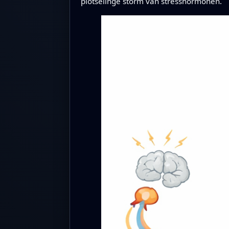
plotselinge storm van stresshormonen.