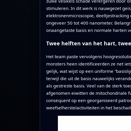
zulke vesikels schade verergeren door o
stimuleren. In dit werk is nauwgezet geïs
elektronenmicroscopie, deeltjestracking
ongeveer 50 tot 400 nanometer. Belangrij
onaangetaste basis en normale harten ver
Twee helften van het hart, twee
Het team paste vervolgens hoogresolutie-
monsters heen identificeerden ze net iet
gelijk, wat wijst op een uniforme “basisl
terwijl die uit de basis nauwelijks ver
als gestreste basis. Veel van de sterk 
afgenomen eiwitten de mitochondriale 
consequent op een georganiseerd patr
weefselherstelactiviteiten in het bescha