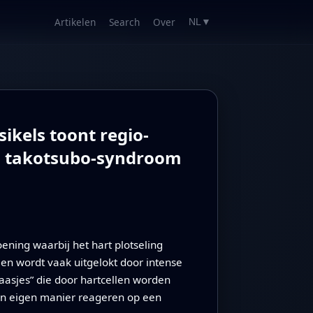
Artikelen
Search
Over
NL
▼
ikels toont regio-
an takotsubo-syndroom
ning waarbij het hart plotseling
en wordt vaak uitgelokt door intense
laasjes” die door hartcellen worden
hun eigen manier reageren op een