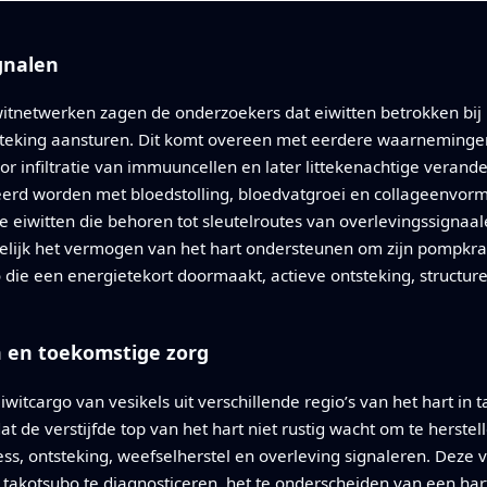
gnalen
itnetwerken zagen de onderzoekers dat eiwitten betrokken bij 
eking aansturen. Dit komt overeen met eerdere waarnemingen 
oor infiltratie van immuuncellen en later littekenachtige veran
ieerd worden met bloedstolling, bloedvatgroei en collageenvo
 ze eiwitten die behoren tot sleutelroutes van overlevingssign
elijk het vermogen van het hart ondersteunen om zijn pompkrach
 die een energietekort doormaakt, actieve ontsteking, structur
n en toekomstige zorg
 eiwitcargo van vesikels uit verschillende regio’s van het hart i
t de verstijfde top van het hart niet rustig wacht om te herstelle
ress, ontsteking, weefselherstel en overleving signaleren. Deze
kotsubo te diagnosticeren, het te onderscheiden van een harta