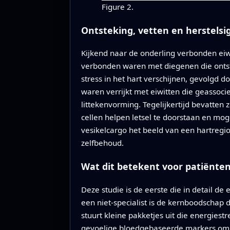
Figure 2.
Ontsteking, vetten en herstelsi
Kijkend naar de onderling verbonden eiw
verbonden waren met diegenen die ontst
stress in het hart verschijnen, gevolgd d
waren verrijkt met eiwitten die geassoc
littekenvorming. Tegelijkertijd bevatten
cellen helpen letsel te doorstaan en mog
vesikelcargo het beeld van een hartregio
zelfbehoud.
Wat dit betekent voor patiënte
Deze studie is de eerste die in detail de
een niet-specialist is de kernboodschap da
stuurt kleine pakketjes uit die energiest
gevoelige bloedgebaseerde markers om ta