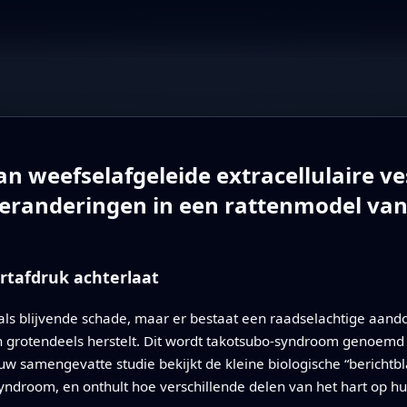
 weefselafgeleide extracellulaire ves
 veranderingen in een rattenmodel v
artafdruk achterlaat
s blijvende schade, maar er bestaat een raadselachtige aandoe
 grotendeels herstelt. Dit wordt takotsubo-syndroom genoemd 
euw samengevatte studie bekijkt de kleine biologische “berichtb
syndroom, en onthult hoe verschillende delen van het hart op 