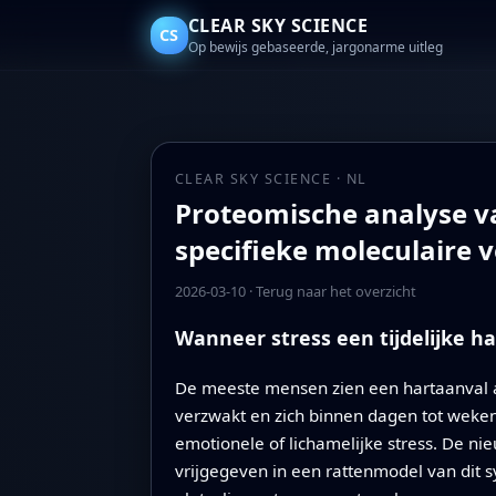
CLEAR SKY SCIENCE
CS
Op bewijs gebaseerde, jargonarme uitleg
CLEAR SKY SCIENCE · NL
Proteomische analyse van
specifieke moleculaire
2026-03-10
·
Terug naar het overzicht
Wanneer stress een tijdelijke h
De meeste mensen zien een hartaanval al
verzwakt en zich binnen dagen tot weken
emotionele of lichamelijke stress. De ni
vrijgegeven in een rattenmodel van dit 