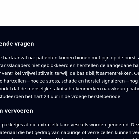
jvende vragen
e hartaanval na: patiënten komen binnen met pijn op de bors
kransslagaders niet geblokkeerd en herstellen de aangedane ha
r ventrikel vrijwel stilvalt, terwijl de basis blijft samentrekke
ste hartcellen—hoe ze stress, schade en herstel signaleren—no
model dat de menselijke takotsubo-kenmerken nauwkeurig nabo
studeerden het hart 24 uur in de vroege herstelperiode.
en vervoeren
al pakketjes af die extracellulaire vesikels worden genoemd.
materiaal die het gedrag van naburige of verre cellen kunnen 