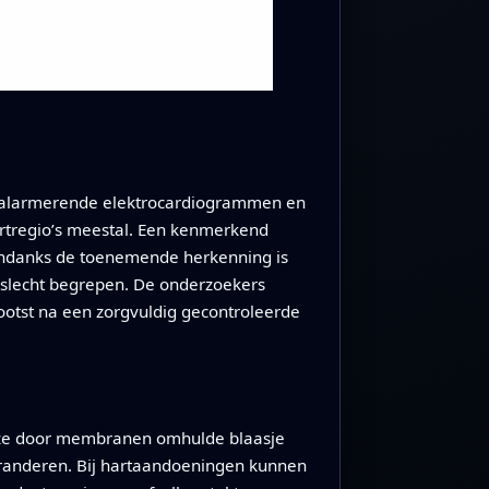
t, alarmerende elektrocardiogrammen en
rtregio’s meestal. Een kenmerkend
n. Ondanks de toenemende herkenning is
g slecht begrepen. De onderzoekers
otst na een zorgvuldig gecontroleerde
 Deze door membranen omhulde blaasje
veranderen. Bij hartaandoeningen kunnen