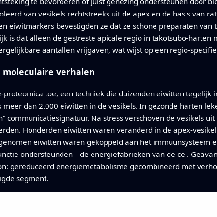
ntsteking te bevorderen of juist genezing ondersteunen door bl
oleerd van vesikels rechtstreeks uit de apex en de basis van rat
 en eiwitmarkers bevestigden ze dat ze schone preparaten van t
k is dat alleen de gestreste apicale regio in takotsubo-harten 
gelijkbare aantallen vrijgaven, wat wijst op een regio-specifiek
 moleculaire verhalen
proteomica toe, een techniek die duizenden eiwitten tegelijk in
s meer dan 2.000 eiwitten in de vesikels. In gezonde harten leke
ijn” communicatiesignatuur. Na stress verschoven de vesikels ui
anderden. Honderden eiwitten waren veranderd in de apex-vesik
toegenomen eiwitten waren gekoppeld aan het immuunsysteem en 
functie ondersteunden—de energiefabrieken van de cel. Geava
oon: gereduceerd energiemetabolisme gecombineerd met verh
digde segment.