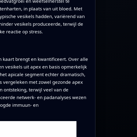
oedvatgroei en weefselherstel te
tenharten, in plaats van uit bloed. Met
ypische vesikels hadden, variërend van
minder vesikels produceerde, terwijl de
e reactie op stress.
 kaart brengt en kwantificeert. Over alle
n vesikels uit apex en basis opmerkelijk
t het apicale segment echter dramatisch,
els vergeleken met zowel gezonde apex
ontsteking, terwijl veel van de
nceerde netwerk- en padanalyses wezen
oogde immuun- en