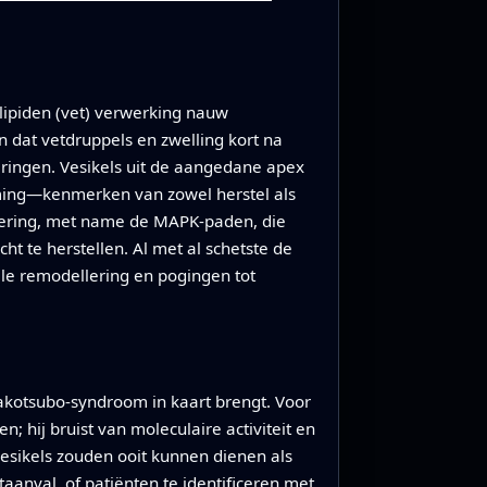
lipiden (vet) verwerking nauw
dat vetdruppels en zwelling kort na
deringen. Vesikels uit de aangedane apex
rming—kenmerken van zowel herstel als
aalering, met name de MAPK-paden, die
t te herstellen. Al met al schetste de
ele remodellering en pogingen tot
n takotsubo-syndroom in kaart brengt. Voor
n; hij bruist van moleculaire activiteit en
 vesikels zouden ooit kunnen dienen als
anval, of patiënten te identificeren met