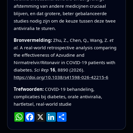
afstemming van andere medicijnen cruciaal
blijven, en dat grotere, beter gebalanceerde
studies nodig zijn om de keuze tussen deze twee
antiviralia te sturen.
Bronvermelding:
Zhu, Z., Chen, Q., Wang, Z.
et
al.
A real-world retrospective analysis comparing
the effectiveness of Azvudine and
Nirmatrelvir/Ritonavir in COVID-19 patients with
diabetes.
Sci Rep
16
, 8890 (2026).
https://doi.org/10.1038/s41598-026-42215-6
Trefwoorden:
COVID-19 behandeling,
complicaties bij diabetes, orale antiviralia,
hartletsel, real-world studie
WhatsApp
Facebook
X
LinkedIn
Deel