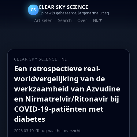
CLEAR SKY SCIENCE
CS
Op bewijs gebaseerde, jargonarme uitleg
Artikelen
Search
Over
NL
▼
CLEAR SKY SCIENCE · NL
Een retrospectieve real-
worldvergelijking van de
werkzaamheid van Azvudine
en Nirmatrelvir/Ritonavir bij
COVID-19-patiënten met
diabetes
2026-03-10
·
Terug naar het overzicht