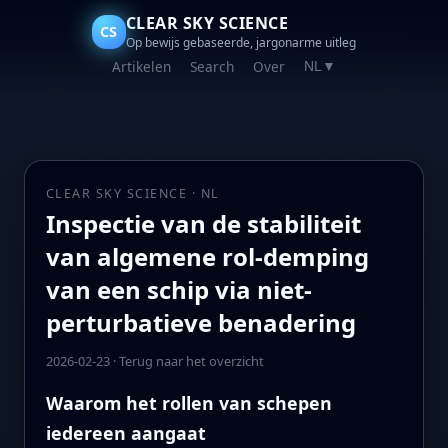
CLEAR SKY SCIENCE
CS
Op bewijs gebaseerde, jargonarme uitleg
Artikelen
Search
Over
NL
▼
CLEAR SKY SCIENCE · NL
Inspectie van de stabiliteit
van algemene rol-demping
van een schip via niet-
perturbatieve benadering
2026-02-23
·
Terug naar het overzicht
Waarom het rollen van schepen
iedereen aangaat