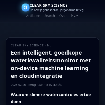
CLEAR SKY SCIENCE
CS
Op bewijs gebaseerde, jargonarme uitleg
Artikelen
Search
Over
NL
▼
CLEAR SKY SCIENCE · NL
Een intelligent, goedkope
waterkwaliteitsmonitor met
on‑device machine learning
en cloudintegratie
2026-02-26
·
Terug naar het overzicht
Waarom slimere watercontroles ertoe
doen