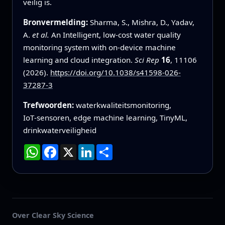
veilig is.
Bronvermelding:
Sharma, S., Mishra, D., Yadav,
A.
et al.
An Intelligent, low-cost water quality
monitoring system with on-device machine
learning and cloud integration.
Sci Rep
16
, 11106
(2026).
https://doi.org/10.1038/s41598-026-
37287-3
Trefwoorden:
waterkwaliteitsmonitoring,
IoT‑sensoren, edge machine learning, TinyML,
drinkwaterveiligheid
WhatsApp
Facebook
X
LinkedIn
Deel
Over Clear Sky Science