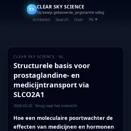
CLEAR SKY SCIENCE
CS
Op bewijs gebaseerde, jargonarme uitleg
Artikelen
Search
Over
NL
▼
CLEAR SKY SCIENCE · NL
Structurele basis voor
prostaglandine- en
medicijntransport via
SLCO2A1
2026-03-20
·
Terug naar het overzicht
Hoe een moleculaire poortwachter de
effecten van medicijnen en hormonen