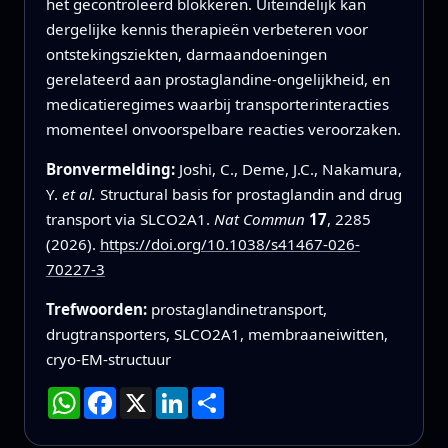
het gecontroleerd blokkeren. Uiteindelijk kan
dergelijke kennis therapieën verbeteren voor
ontstekingsziekten, darmaandoeningen
gerelateerd aan prostaglandine-ongelijkheid, en
medicatieregimes waarbij transporterinteracties
momenteel onvoorspelbare reacties veroorzaken.
Bronvermelding:
Joshi, C., Deme, J.C., Nakamura,
Y.
et al.
Structural basis for prostaglandin and drug
transport via SLCO2A1.
Nat Commun
17
, 2285
(2026).
https://doi.org/10.1038/s41467-026-
70227-3
Trefwoorden:
prostaglandinetransport,
drugtransporters, SLCO2A1, membraaneiwitten,
cryo-EM-structuur
WhatsApp
Facebook
X
LinkedIn
Deel