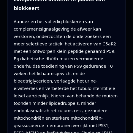
blokkeert
Aangezien het volledig blokkeren van
complementsignaalgeving de afweer kan
verstoren, onderzochten de onderzoekers een
meer selectieve tactiek: het activeren van C5aR2
met een ontworpen klein peptide genaamd P59.
Bij diabetische db/db-muizen verminderde
onderhuidse toediening van P59 gedurende 10
weken het lichaamsgewicht en de
bloedtriglyceriden, verlaagde het urine-
eiwitverlies en verbeterde het tubulointerstitiële
letsel aanzienlijk. Nieren van behandelde muizen
toonden minder lipidedruppels, minder
endoplasmatisch reticulumstress, gezondere
mitochondriën en sterkere mitochondriën-
geassocieerde membranen verrijkt met PSS1,
PSS2, MFN2 en fosfatidylserine. Single-cell RNA-