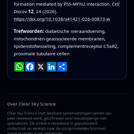
formation mediated by PSS-MFN2 interaction.
Cell
Discov
12
, 24 (2026).
https://doi.org/10.1038/s41421-026-00873-w
Trefwoorden:
diabetische nieraandoening,
mitochondriën-geassocieerde membranen,
lipidenstofwisseling, complementreceptor C5aR2,
proximale tubulaire cellen
WhatsApp
Facebook
X
LinkedIn
Deel
Over Clear Sky Science
Clear Sky Science stelt leesbare samenvattingen samen van
peer-reviewed werk, geschreven voor nieuwsgierige niet-
specialisten. Elk artikel is verankerd in gepubliceerd
onderzoek en verwijst naar de oorspronkelijke bronnen
zodat je verder kunt verkennen.