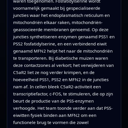
waren toegenomen. Fosfatidylserine wordt
voornamelijk gemaakt bij gespecialiseerde
juncties waar het endoplasmatisch reticulum en
mitochondriën elkaar raken, mitochondriën-
geassocieerde membranen genoemd. Op deze
juncties synthetiseren enzymen genaamd PSS1 en
PSS2 fosfatidylserine, en een verbindend eiwit
genaamd MFN2 helpt het naar de mitochondriën
te transporteren. Bij diabetische muizen waren
deze contactzones al verkort; het verwijderen van
C5aR2 liet ze nog verder krimpen, en de
hoeveelheid PSS1, PSS2 en MFN2 in de juncties
nam af. In cellen bleek C5aR2-activiteit een
transcriptiefactor, c-FOS, te stimuleren, die op zijn
beurt de productie van de PSS-enzymen
verhoogde. Het team toonde verder aan dat PSS-
eiwitten fysiek binden aan MFN2 om een
functionele brug te vormen die zowel