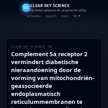
CLEAR SKY SCIENCE
CS
Op bewijs gebaseerde, jargonarme uitleg
Artikelen
Search
Over
NL
▼
CLEAR SKY SCIENCE · NL
Complement 5a receptor 2
vermindert diabetische
nieraandoening door de
vorming van mitochondriën-
geassocieerde
endoplasmatisch
reticulummembranen te