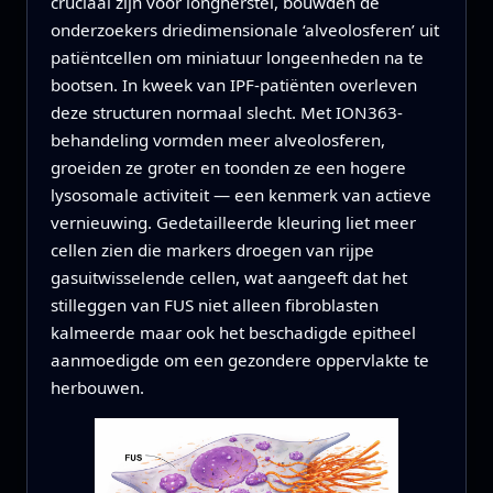
cruciaal zijn voor longherstel, bouwden de
onderzoekers driedimensionale ‘alveolosferen’ uit
patiëntcellen om miniatuur longeenheden na te
bootsen. In kweek van IPF-patiënten overleven
deze structuren normaal slecht. Met ION363-
behandeling vormden meer alveolosferen,
groeiden ze groter en toonden ze een hogere
lysosomale activiteit — een kenmerk van actieve
vernieuwing. Gedetailleerde kleuring liet meer
cellen zien die markers droegen van rijpe
gasuitwisselende cellen, wat aangeeft dat het
stilleggen van FUS niet alleen fibroblasten
kalmeerde maar ook het beschadigde epitheel
aanmoedigde om een gezondere oppervlakte te
herbouwen.