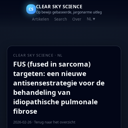
CLEAR SKY SCIENCE
CS
Op bewijs gebaseerde, jargonarme uitleg
Artikelen
Search
Over
NL
▼
CLEAR SKY SCIENCE · NL
FUS (fused in sarcoma)
targeten: een nieuwe
antisensestrategie voor de
behandeling van
idiopathische pulmonale
fibrose
2026-02-26
·
Terug naar het overzicht