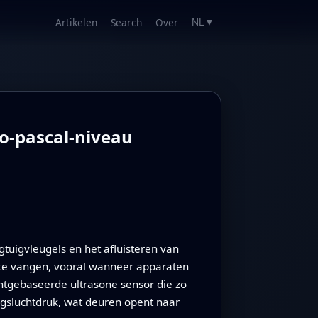
Artikelen
Search
Over
NL
▼
o-pascal-niveau
gtuigvleugels en het afluisteren van
te vangen, vooral wanneer apparaten
chtgebaseerde ultrasone sensor die zo
ngsluchtdruk, wat deuren opent naar