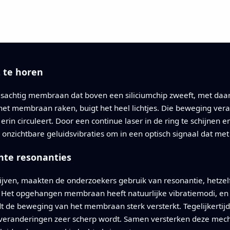
 te horen
lasachtig membraan dat boven een siliciumchip zweeft, met daa
het membraan raken, buigt het heel lichtjes. Die beweging vera
t erin circuleert. Door een continue laser in de ring te schijnen
eem onzichtbare geluidsvibraties om in een optisch signaal dat m
hte resonanties
drijven, maakten de onderzoekers gebruik van resonantie, hetze
. Het opgehangen membraan heeft natuurlijke vibratiemodi, en
de beweging van het membraan sterk versterkt. Tegelijkertijd ci
 veranderingen zeer scherp wordt. Samen versterken deze mecha