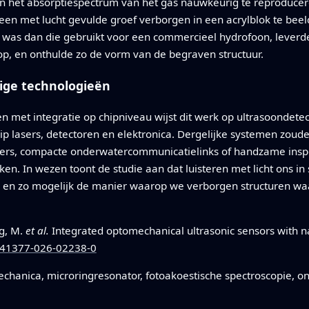
en het absorptiespectrum van het gas nauwkeurig te reproduce
een met lucht gevulde groef verborgen in een acrylblok te be
 was dan die gebruikt voor een commercieel hydrofoon, leverde
op, en onthulde zo de vorm van de begraven structuur.
ige technologieën
n met integratie op chipniveau wijst dit werk op ultrasoonde
hip lasers, detectoren en elektronica. Dergelijke systemen zo
rs, compacte onderwatercommunicatielinks of handzame inspecti
n. In wezen toont de studie aan dat luisteren met licht ons in s
en, en zo mogelijk de manier waarop we verborgen structuren 
ng, M.
et al.
Integrated optomechanical ultrasonic sensors with na
/s41377-026-02238-0
echanica, microringresonator, fotoakoestische spectroscopie,