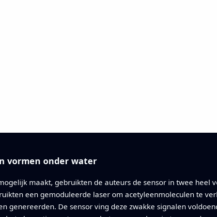
en vormen onder water
ogelijk maakt, gebruikten de auteurs de sensor in twee heel v
ruikten een gemoduleerde laser om acetyleenmoleculen te verhi
lven genereerden. De sensor ving deze zwakke signalen voldoen