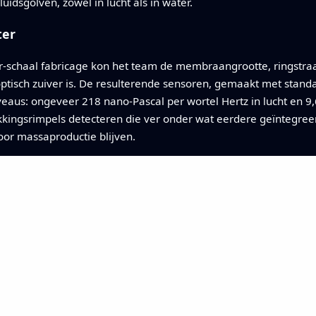
idsgolven, zowel in lucht als in water.
ter
-schaal fabricage kon het team de membraangrootte, ringstraa
ptisch zuiver is. De resulterende sensoren, gemaakt met stand
eaus: ongeveer 218 nano-Pascal per wortel Hertz in lucht en 9,
kingsrimpels detecteren die ver onder wat eerdere geïntegreer
voor massaproductie blijven.