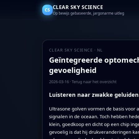
CLEAR SKY SCIENCE
CS
Op bewijs gebaseerde, jargonarme uitleg
CLEAR SKY SCIENCE · NL
Geïntegreerde optomech
gevoeligheid
2026-03-16
·
Terug naar het overzicht
Luisteren naar zwakke geluiden
Ultrasone golven vormen de basis voor al
signalen in de oceaan. Toch hebben hed
klein, goedkoop en dicht op een chip ing
gevoelig is dat hij drukveranderingen ka