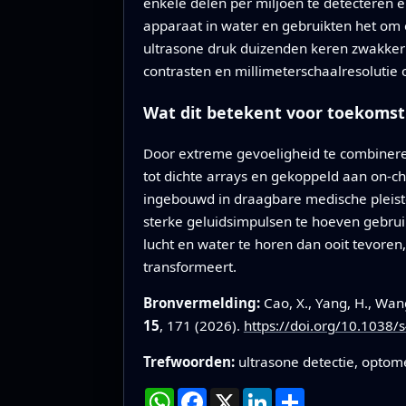
enkele delen per miljoen te detecteren 
apparaat in water en gebruikten het om 
ultrasone druk duizenden keren zwakker
contrasten en millimeterschaalresolutie 
Wat dit betekent voor toekomst
Door extreme gevoeligheid te combinere
tot dichte arrays en gekoppeld aan on-c
ingebouwd in draagbare medische pleiste
sterke geluidsimpulsen te hoeven gebruike
lucht en water te horen dan ooit tevor
transformeert.
Bronvermelding:
Cao, X., Yang, H., Wa
15
, 171 (2026).
https://doi.org/10.1038
Trefwoorden:
ultrasone detectie, optom
WhatsApp
Facebook
X
LinkedIn
Deel