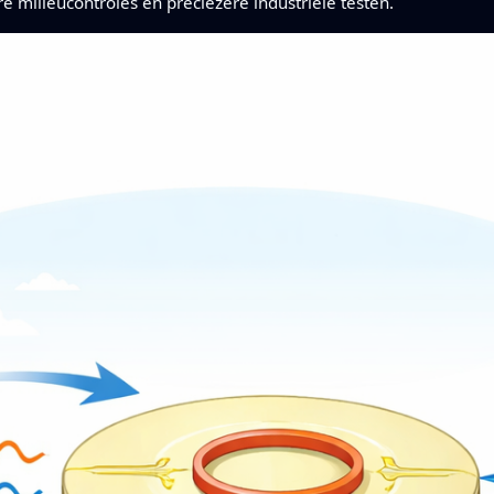
 milieucontroles en preciezere industriële testen.