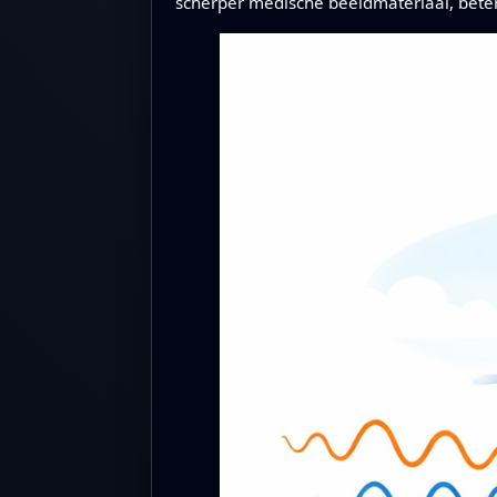
scherper medische beeldmateriaal, betere