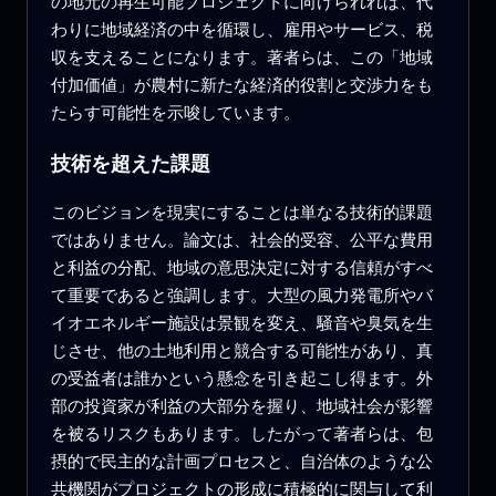
の地元の再生可能プロジェクトに向けられれば、代
わりに地域経済の中を循環し、雇用やサービス、税
収を支えることになります。著者らは、この「地域
付加価値」が農村に新たな経済的役割と交渉力をも
たらす可能性を示唆しています。
技術を超えた課題
このビジョンを現実にすることは単なる技術的課題
ではありません。論文は、社会的受容、公平な費用
と利益の分配、地域の意思決定に対する信頼がすべ
て重要であると強調します。大型の風力発電所やバ
イオエネルギー施設は景観を変え、騒音や臭気を生
じさせ、他の土地利用と競合する可能性があり、真
の受益者は誰かという懸念を引き起こし得ます。外
部の投資家が利益の大部分を握り、地域社会が影響
を被るリスクもあります。したがって著者らは、包
摂的で民主的な計画プロセスと、自治体のような公
共機関がプロジェクトの形成に積極的に関与して利