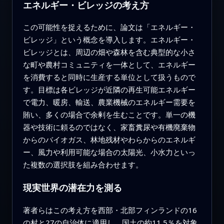
エネルギー・ビレッジの考え方
この可能性を捉えるために、論文は「エネルギー・
ビレッジ」という概念を導入します。エネルギー・
ビレッジとは、周辺の畑や森林を含む典型的な小さ
な町や農村コミュニティを一体として、エネルギー
を消費すると同時に生産する単位として扱うもので
す。目標は各ビレッジが近隣の再生可能エネルギー
で電力、暖房、輸送、農業機械のエネルギー需要を
賄い、多くの場合で余剰を生むことです。単一の機
器や技術に頼るのではなく、家畜糞尿や有機廃棄物
からのバイオガス、林地残材やわらからのエネルギ
ー、風力や利用可能な場合の太陽光、小水力といっ
た複数の選択肢を組み合わせます。
現実世界の潜在力を測る
著者らはこの考え方を西部・北部フィンランドの16
の村と27の自治体に適用し、国土の約11.5％を対象