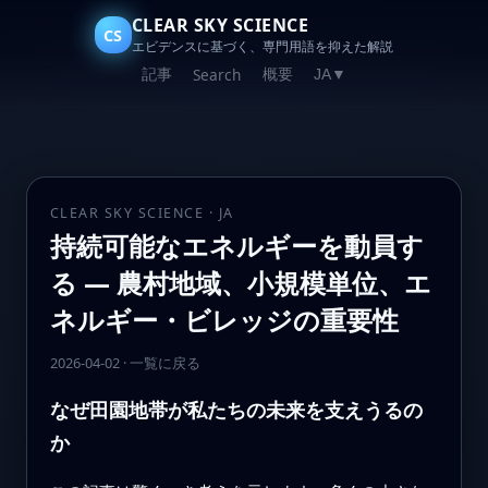
CLEAR SKY SCIENCE
CS
エビデンスに基づく、専門用語を抑えた解説
記事
概要
Search
JA
▼
CLEAR SKY SCIENCE · JA
持続可能なエネルギーを動員す
る — 農村地域、小規模単位、エ
ネルギー・ビレッジの重要性
2026-04-02
·
一覧に戻る
なぜ田園地帯が私たちの未来を支えうるの
か