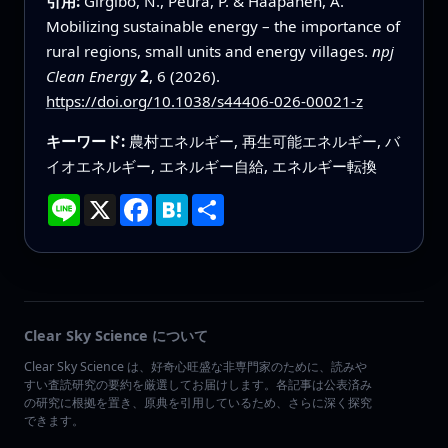
引用:
Girgibo, N., Peura, P. & Haapanen, A.
Mobilizing sustainable energy – the importance of
rural regions, small units and energy villages.
npj
Clean Energy
2
, 6 (2026).
https://doi.org/10.1038/s44406-026-00021-z
キーワード:
農村エネルギー, 再生可能エネルギー, バ
イオエネルギー, エネルギー自給, エネルギー転換
Line
X
Facebook
Hatena
共
有
Clear Sky Science について
Clear Sky Science は、好奇心旺盛な非専門家のために、読みや
すい査読研究の要約を厳選してお届けします。各記事は公表済み
の研究に根拠を置き、原典を引用しているため、さらに深く探究
できます。