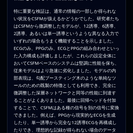
特に重要な検証は、通常の情報の一部しか得られな
い状況をCSFMが扱えるかどうかでした。研究者たち
はCSFMから微調整したモデルが、12誘導、6誘導、
2誘導、あるいは単一誘導というような異なる入力で
いずれの場合もうまく機能することを示しました。
ECGのみ、PPGのみ、ECGとPPGの組み合わせといっ
た入力構成も評価しましたが、これらの設定全体に
おいてCSFMベースのシステムは堅調に性能を保ち、
従来モデルはより急速に劣化しました。モデルの内
部表現は、勾配ブースティング木のような単純なツ
ールのための既製の特徴としても利用でき、完全に
微調整した深層ネットワークと同等の性能に到達す
ることがよくありました。最後に回帰ヘッドを付加
することで、CSFMはある種の信号を別の信号に変換
できました。例えば、PPGから現実的なECGを生成
したり、単一誘導から完全な12誘導ECGを再構成し
たりでき、理想的な記録が得られない場合のデータ