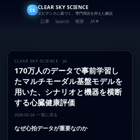
CLEAR SKY SCIENCE
CS
エビデンスに基づく、専門用語を抑えた解説
記事
概要
Search
JA
▼
CLEAR SKY SCIENCE · JA
170万人のデータで事前学習し
たマルチモーダル基盤モデルを
用いた、シナリオと機器を横断
する心臓健康評価
2026-02-24
·
一覧に戻る
なぜ心拍データが重要なのか