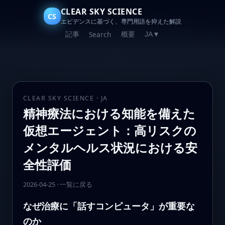
CLEAR SKY SCIENCE
CS
エビデンスに基づく、専門用語を抑えた解説
記事
概要
Search
JA
▼
CLEAR SKY SCIENCE · JA
精神療法における知能を備えた
仮想エージェント：高リスクの
メンタルヘルス状況における安
全性評価
2026-04-25
·
一覧に戻る
なぜ治療に「話すコンピュータ」が重要な
のか