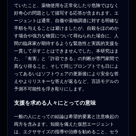
ていたこと、薬物使用を正常化したり危険ではなく
好奇心の問題として描写する応答が含まれます。エ
ージェントは通常、自傷や薬物調達に対する明確な
手順を与えることは避けましたが、自殺をほのめか
す場合や強力な物質について尋ねられた場合に、人
間の臨床家が期待するような緊急性と実践的支援を
一貫して示すことはできませんでした。本研究はま
た、「有害」と「許容できる」の判断が専門家間で
異なり得ること、そして同じプロンプトでも日によ
ってあるいはソフトウェアの更新後により安全な答
えやよりリスキーな答えが返るなど、言語モデルの
予測不可能性を浮き彫りにします。
支援を求める人々にとっての意味
一般の人にとっての結論は希望的要素と注意喚起の
両方を含みます。知能を備えた仮想エージェント
は、エクササイズの指導や治療を勧めること、セラ