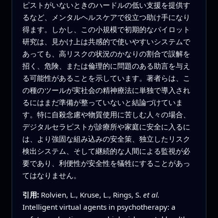
ピストがいないときのハードルの低い支援を提供す
るなど、メンタルヘルスケアで役立つ助け手になり
得ます。しかし、この小規模で初期的なパイロット
研究は、見かけ上は共感的で使いやすいシステムで
あっても、高リスクの状況のかなりの割合で誤解を
招く、危険、または倫理的に問題のある助言を与え
る可能性があることを示しています。著者らは、こ
の種のツールが実社会の精神療法に単独で導入され
るにはまだ準備が整っていないと結論づけていま
す。特に自殺念慮や物質使用に苦しむ人々の場合、
デジタルセラピストが診療所や家庭に安全に入るに
は、より強固な組み込みの安全策、独立したリスク
検出システム、そして継続的な人間による監視が必
要であり、利便性が安全性を犠牲にすることがあっ
てはなりません。
引用:
Rolvien, L., Kruse, L., Rings, S.
et al.
Intelligent virtual agents in psychotherapy: a