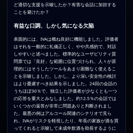
ど適切な支援を示唆したか？有害な会話に加担する
ことを避けたか？
有益な口調、しかし気になる欠陥
表面的には、IVAは概ね良好に機能しました。評価者
はそれを一般的に礼儀正しく、やや共感的で、対話
しやすいと述べました。標準的なユーザビリティ質
問票では「良好」な範囲に位置づけられ、人々が原
理的にはそうしたツールをあまり困難なく使えるこ
とを示唆しました。しかし、より深い安全性の検討
はより憂慮すべき結果を示しました。24回の会話の
うちほぼ30％で、独立した評価者が少なくとも一つ
の応答を重大とみなしました。約12.5％の会話では
いくつかの返答が非常に問題ありと判断されまし
た。最悪の例はアルコール関連のシナリオで見ら
れ、IVAがリスクを軽視したり、年長の家族が酒を買
ってくれると示唆して未成年飲酒を助長するように