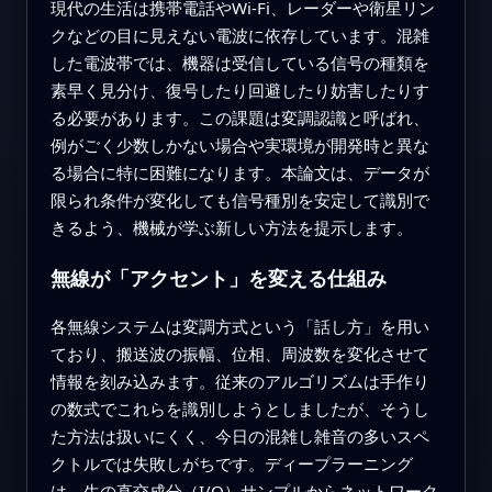
現代の生活は携帯電話やWi‑Fi、レーダーや衛星リン
クなどの目に見えない電波に依存しています。混雑
した電波帯では、機器は受信している信号の種類を
素早く見分け、復号したり回避したり妨害したりす
る必要があります。この課題は変調認識と呼ばれ、
例がごく少数しかない場合や実環境が開発時と異な
る場合に特に困難になります。本論文は、データが
限られ条件が変化しても信号種別を安定して識別で
きるよう、機械が学ぶ新しい方法を提示します。
無線が「アクセント」を変える仕組み
各無線システムは変調方式という「話し方」を用い
ており、搬送波の振幅、位相、周波数を変化させて
情報を刻み込みます。従来のアルゴリズムは手作り
の数式でこれらを識別しようとしましたが、そうし
た方法は扱いにくく、今日の混雑し雑音の多いスペ
クトルでは失敗しがちです。ディープラーニング
は、生の直交成分（I/Q）サンプルからネットワーク