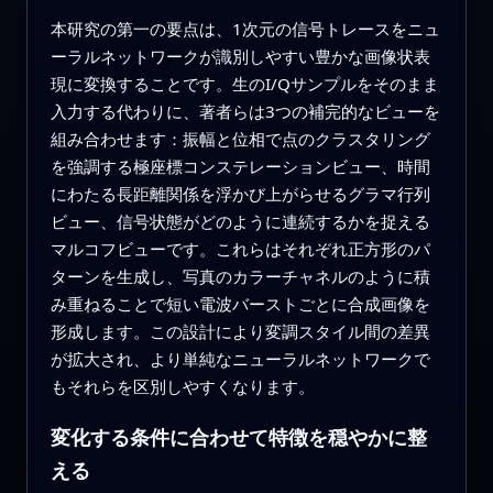
本研究の第一の要点は、1次元の信号トレースをニュ
ーラルネットワークが識別しやすい豊かな画像状表
現に変換することです。生のI/Qサンプルをそのまま
入力する代わりに、著者らは3つの補完的なビューを
組み合わせます：振幅と位相で点のクラスタリング
を強調する極座標コンステレーションビュー、時間
にわたる長距離関係を浮かび上がらせるグラマ行列
ビュー、信号状態がどのように連続するかを捉える
マルコフビューです。これらはそれぞれ正方形のパ
ターンを生成し、写真のカラーチャネルのように積
み重ねることで短い電波バーストごとに合成画像を
形成します。この設計により変調スタイル間の差異
が拡大され、より単純なニューラルネットワークで
もそれらを区別しやすくなります。
変化する条件に合わせて特徴を穏やかに整
える