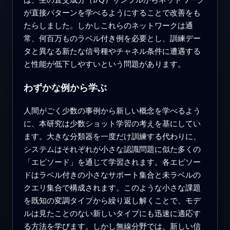
が直接パターンを学べるようにすることで改善をも
たらしました。しかしこれらのネットワークは通
常、何百万ものラベル付き例を必要とし、訓練デー
タと異なる新たな信号種やチャネル条件に遭遇する
と性能が低下しやすいという問題があります。
わずかな例から学ぶ
人間がごく少数の事例から新しい概念を学べるよう
に、本研究は少数ショット学習の考えを基にしてい
ます。大きな分類器を一度だけ訓練する代わりに、
システムはそれぞれが小さな認識問題に似た多くの
「エピソード」を通じて学習されます。各エピソー
ドはラベル付きの小さなサポート集合と未ラベルの
クエリ集合で構成されます。このような小さな課題
を既知の変調タイプから繰り返し解くことで、モデ
ルは見たことのない新しいタイプにも迅速に適応す
る方法を学びます。しかし無線分野では、新しい信