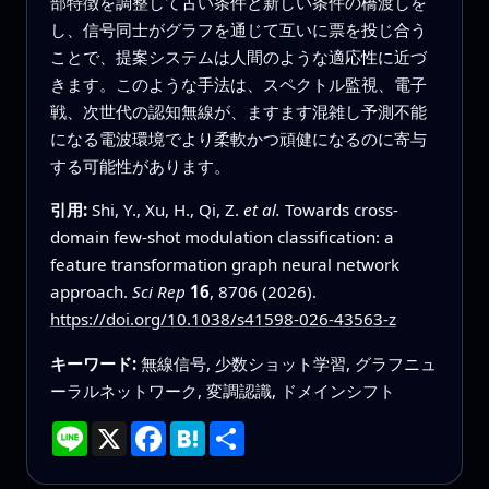
部特徴を調整して古い条件と新しい条件の橋渡しを
し、信号同士がグラフを通じて互いに票を投じ合う
ことで、提案システムは人間のような適応性に近づ
きます。このような手法は、スペクトル監視、電子
戦、次世代の認知無線が、ますます混雑し予測不能
になる電波環境でより柔軟かつ頑健になるのに寄与
する可能性があります。
引用:
Shi, Y., Xu, H., Qi, Z.
et al.
Towards cross-
domain few-shot modulation classification: a
feature transformation graph neural network
approach.
Sci Rep
16
, 8706 (2026).
https://doi.org/10.1038/s41598-026-43563-z
キーワード:
無線信号, 少数ショット学習, グラフニュ
ーラルネットワーク, 変調認識, ドメインシフト
Line
X
Facebook
Hatena
共
有