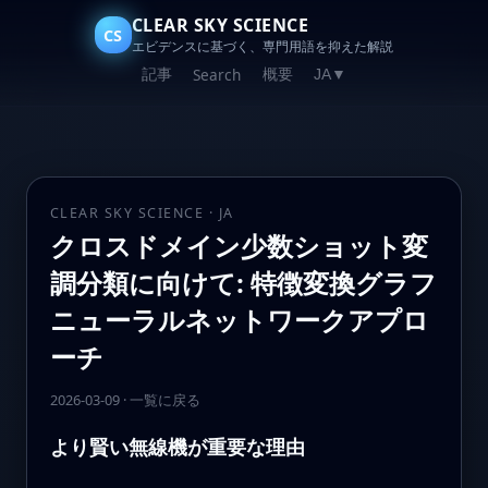
CLEAR SKY SCIENCE
CS
エビデンスに基づく、専門用語を抑えた解説
記事
概要
Search
JA
▼
CLEAR SKY SCIENCE · JA
クロスドメイン少数ショット変
調分類に向けて: 特徴変換グラフ
ニューラルネットワークアプロ
ーチ
2026-03-09
·
一覧に戻る
より賢い無線機が重要な理由