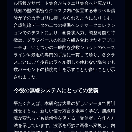
ル情報がサポート集合からクエリ集合へと広がり、
既知の型の緊密なクラスタ内に位置する未ラベル信
号がそのカテゴリに押しやられるようになります。
合成無線データの二つの標準ベンチマークコレクシ
ョンでのテストにより、画像状入力、調整可能な特
徴層、グラフベースの推論を組み合わせた本アプロ
ーチは、いくつかの一般的な少数ショットのベース
ラインや最近の専門的手法に一貫して勝り、各クラ
スごとにごく少数のラベル例しか使わない場合でも
数パーセントの精度向上を示すことが多いことが示
されました。
今後の無線システムにとっての意義
平たく言えば、本研究は大量の新しいデータで再訓
練せずとも、新しい信号方言を素早く学び、無線環
境が変わっても信頼性を保てる「受信者」を作る方
法を示しています。波形を巧妙に画像へ変換し、内