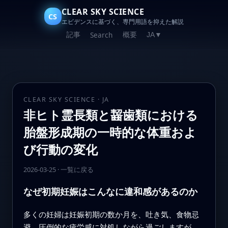
CLEAR SKY SCIENCE
CS
エビデンスに基づく、専門用語を抑えた解説
記事
概要
Search
JA
▼
CLEAR SKY SCIENCE · JA
非ヒト霊長類と齧歯類における
胎盤形成期の一時的な体重およ
び行動の変化
2026-03-25
·
一覧に戻る
なぜ初期妊娠はこんなに違和感があるのか
多くの妊婦は妊娠初期の数か月を、吐き気、食物忌
避、圧倒的な疲労感に対処しながら過ごしますが、