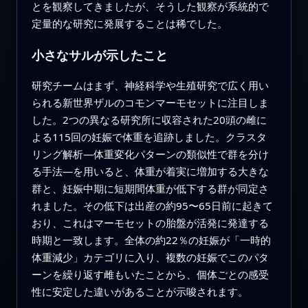
とを観察してきましたが、そうした観察が系統的で
定量的な研究に発展することは稀でした。
小さなサルが示したこと
研究チームはまず、神経科学や生殖研究で広く用い
られる新世界ザルのコモンマーモセットに注目しま
した。2つの異なる研究所に収容された20頭の雌に
よる115回の妊娠で体重を追跡しました。クラスタ
リング解析—体重変化パターンの類似性で群を分け
る手法—を用いると、体重が着実に増加する大きな
群と、妊娠中期に短期間体重が低下する群が同定さ
れました。その低下は出産の約95〜65日前に起きて
おり、これはマーモセットの胎盤が活発に発達する
時期と一致します。全体の約22％の妊娠が「一時的
体重減少」カテゴリに入り、複数の妊娠でこのパタ
ーンを繰り返す雌もいたことから、個体ごとの感受
性に安定した違いがあることが示唆されます。