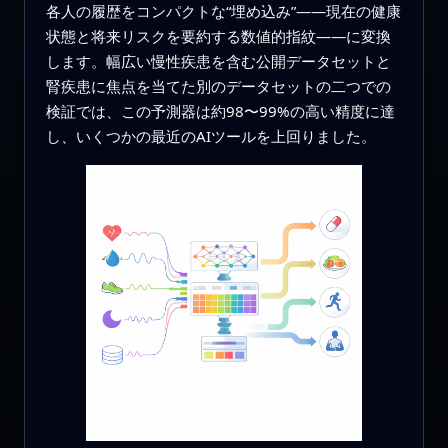
各人の履歴をコンパクトな“埋め込み”――現在の健康
状態と将来リスクを要約する数値的指紋――に変換
します。幅広い慢性疾患を含む公開データセットと
腎疾患に焦点を当てた別のデータセットの二つでの
検証では、この予測器は約98〜99%の高い精度に達
し、いくつかの最近のAIツールを上回りました。