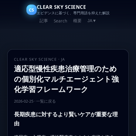
CLEAR SKY SCIENCE
CS
エビデンスに基づく、専門用語を抑えた解説
記事
概要
Search
JA
▼
CLEAR SKY SCIENCE · JA
適応型慢性疾患治療管理のため
の個別化マルチエージェント強
化学習フレームワーク
2026-02-25
·
一覧に戻る
長期疾患に対するより賢いケアが重要な理
由