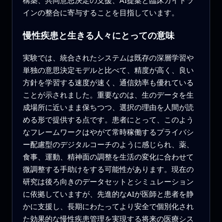
構築、共同意思決定の支援、AI提案と臨床ガイドラ
インの整合に寄与することを目指しています。
慢性疾患と生きる人々にとっての意味
実験では、統合されたシステムは既存の深層学習や
単独の意思決定モデルと比べて、精度が高く、良い
方針を学習する速度が速く、通信効率も優れている
ことが示されました。重要なのは、生のデータを生
成場所に近いまま保ちつつ、選択の理由を人間が読
める形で提供する点です。患者にとって、このよう
なフレームワークはやがて常時稼働するプライバシ
ー配慮型のデジタルコーチのように感じられ、薬、
食事、運動、精神面の調整を生活の変化に合わせて
微調整する手助けをする可能性があります。現在の
研究は後ろ向きのデータセットとシミュレーション
に依拠していますが、先進的なAIが医師と患者を静
かに支援し、長期にわたってより安全で個別化され
た効果的な慢性疾患管理を実現する将来の医療シス